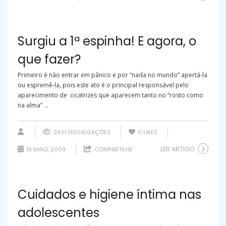
Surgiu a 1ª espinha! E agora, o
que fazer?
Primeiro é não entrar em pânico e por “nada no mundo” apertá-la
ou espremê-la, pois este ato é o principal responsável pelo
aparecimento de cicatrizes que aparecem tanto no “rosto como
na alma” ...
2931 VISUALIZAÇÕES
0
LIKES
LER ARTIGO
19 MAIO, 2009
COMPARTILHE
Cuidados e higiene íntima nas
adolescentes