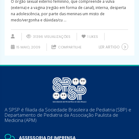
O órgão sexual externo feminino, que compreende a vulva
(externa) e a vagina (região em forma de canal), interna, desperta
na adolescência, por parte das meninas um misto de
medo/vergonha e dúvidas/cu ...
31396 VISUALIZAÇÕES
1
LIKES
LER ARTIGO
15 MAIO, 2009
COMPARTILHE
A SPSP é filiada da Sociedade Brasileira de Pediatria (SBP) e
Departamento de Pediatria da Associação Paulista de
Medicina (APM)
ASSESSORIA DE IMPRENSA