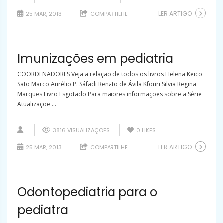
LER ARTIGO
25 MAR, 2013
COMPARTILHE
Imunizações em pediatria
COORDENADORES Veja a relação de todos os livros Helena Keico
Sato Marco Aurélio P. Sáfadi Renato de Ávila Kfouri Silvia Regina
Marques Livro Esgotado Para maiores informações sobre a Série
Atualizaçõe ...
3816 VISUALIZAÇÕES
0
LIKES
LER ARTIGO
25 MAR, 2013
COMPARTILHE
Odontopediatria para o
pediatra