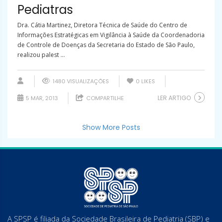
Pediatras
Dra. Cátia Martinez, Diretora Técnica de Saúde do Centro de
Informações Estratégicas em Vigilância à Saúde da Coordenadoria
de Controle de Doenças da Secretaria do Estado de São Paulo,
realizou palest ...
1480 VISUALIZAÇÕES
0
LIKES
LER ARTIGO
5 MAR, 2013
COMPARTILHE
Show More Posts
A SPSP é filiada da Sociedade Brasileira de Pediatria (SBP) e