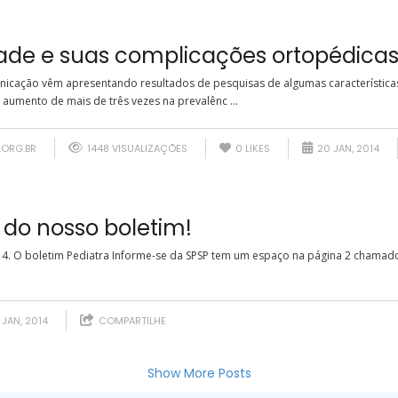
ade e suas complicações ortopédica
nicação vêm apresentando resultados de pesquisas de algumas característi
 aumento de mais de três vezes na prevalênc ...
.ORG.BR
1448 VISUALIZAÇÕES
0
LIKES
20 JAN, 2014
 do nosso boletim!
4. O boletim Pediatra Informe-se da SPSP tem um espaço na página 2 chamado
 JAN, 2014
COMPARTILHE
Show More Posts