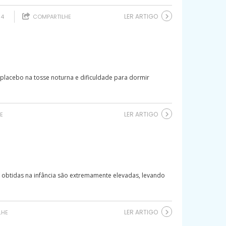
LER ARTIGO
14
COMPARTILHE
placebo na tosse noturna e dificuldade para dormir
LER ARTIGO
E
as obtidas na infância são extremamente elevadas, levando
LER ARTIGO
LHE