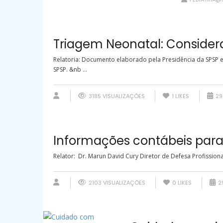
Triagem Neonatal: Considera
Relatoria: Documento elaborado pela Presidência da SPSP 
SPSP. &nb ...
3185 VISUALIZAÇÕES
1
LIKES
29 
Informações contábeis para
Relator: Dr. Marun David Cury Diretor de Defesa Profission
2103 VISUALIZAÇÕES
0
LIKES
29