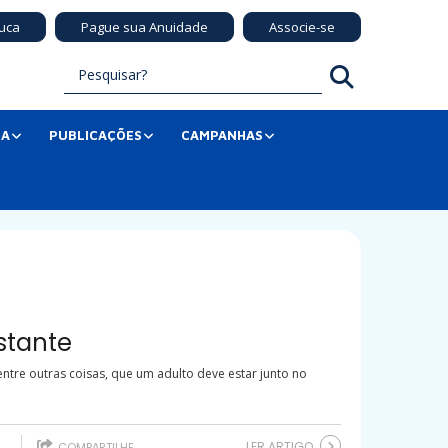
uca
Pague sua Anuidade
Associe-se
SA
PUBLICAÇÕES
CAMPANHAS
stante
entre outras coisas, que um adulto deve estar junto no
LER ARTIGO
4
COMPARTILHE