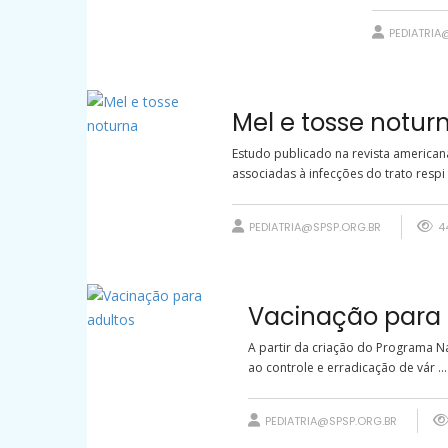
PEDIATRIA
Mel e tosse notur
Estudo publicado na revista american
associadas à infecções do trato respi .
PEDIATRIA@SPSP.ORG.BR
4
Vacinação para 
A partir da criação do Programa Na
ao controle e erradicação de vár ...
PEDIATRIA@SPSP.ORG.BR