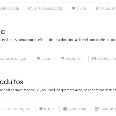
@SPSP.ORG.BR
1947 VISUALIZAÇÕES
0
LIKES
27 JAN, 20
na
a Pediatrics comparou os efeitos de uma dose única de mel com os efeitos do 
..
439 VISUALIZAÇÕES
0
LIKES
24 JAN, 2014
COMPARTILH
adultos
cional de Imunizações (PNI) no Brasil, há quarenta anos, as coberturas vacin
1518 VISUALIZAÇÕES
0
LIKES
22 JAN, 2014
COMPARTI