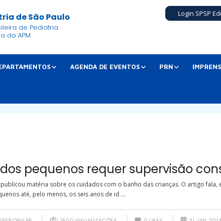
Login SPSP Ed
ria de São Paulo
leira de Pediatria
ia da APM
EPARTAMENTOS
AGENDA DE EVENTOS
PRN
IMPREN
dos pequenos requer supervisão con
 publicou matéria sobre os cuidados com o banho das crianças. O artigo fala, 
enos até, pelo menos, os seis anos de id ...
SPSP.ORG.BR
1500 VISUALIZAÇÕES
0
LIKES
31 JAN, 201