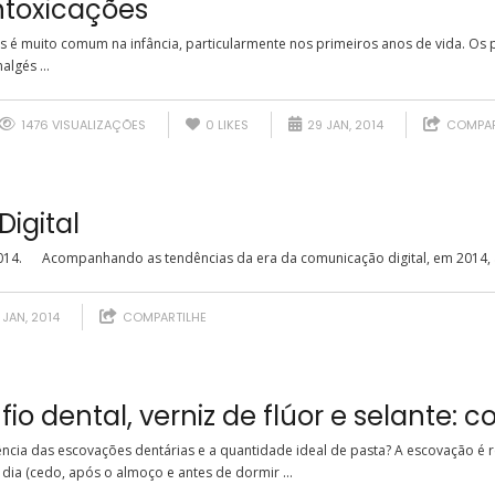
toxicações
as é muito comum na infância, particularmente nos primeiros anos de vida. Os
lgés ...
1476 VISUALIZAÇÕES
0
LIKES
29 JAN, 2014
COMPAR
Digital
14. Acompanhando as tendências da era da comunicação digital, em 2014, a Rev
 JAN, 2014
COMPARTILHE
 fio dental, verniz de flúor e selante: 
ência das escovações dentárias e a quantidade ideal de pasta? A escovação é 
 dia (cedo, após o almoço e antes de dormir ...