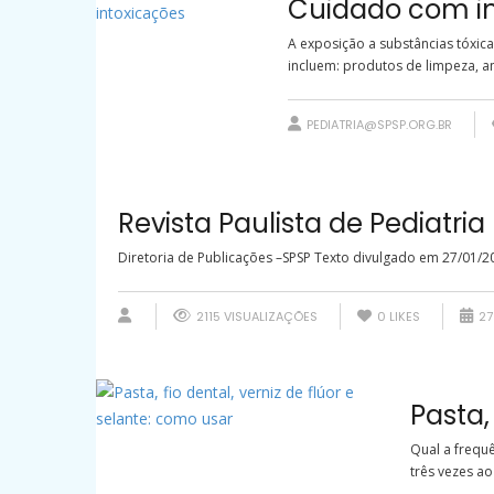
Cuidado com in
A exposição a substâncias tóxic
incluem: produtos de limpeza, ana
PEDIATRIA@SPSP.ORG.BR
Revista Paulista de Pediatria 
Diretoria de Publicações –SPSP Texto divulgado em 27/01/20
2115 VISUALIZAÇÕES
0
LIKES
27
Pasta,
Qual a frequ
três vezes ao