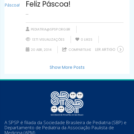
Feliz Páscoa!
...
PEDIATRIA@SPSP.ORG.BR
1371 VISUALIZAÇÕES
0
LIKES
LER ARTIGO
20 ABR, 2014
COMPARTILHE
Show More Posts
A SPSP é filiada da Sociedade Brasileira de Pediatria (SBP) e
Departamento de Pediatria da Associação Paulista de
Medicina (APM)