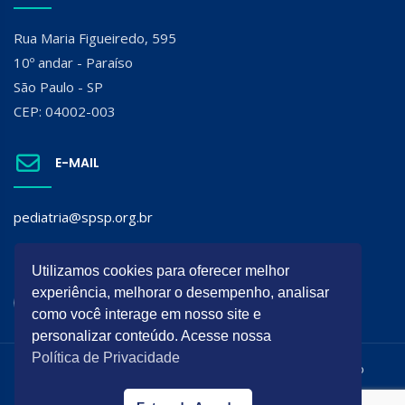
Rua Maria Figueiredo, 595
10º andar - Paraíso
São Paulo - SP
CEP: 04002-003
E-MAIL
pediatria@spsp.org.br
SIGA A SPSP:
Utilizamos cookies para oferecer melhor
experiência, melhorar o desempenho, analisar
como você interage em nosso site e
personalizar conteúdo. Acesse nossa
Política de Privacidade
Todos os direitos reservados. É permitida a reprodução do
conteúdo desta página desde que citada a origem.