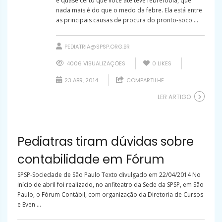
é quase certo que você até teve febrefobia, que
nada mais é do que o medo da febre. Ela está entre
as principais causas de procura do pronto-soco ...
PEDIATRIA@SPSP.ORG.BR
4006 VISUALIZAÇÕES
0
LIKES
23 ABR, 2014
COMPARTILHE
LER ARTIGO
Pediatras tiram dúvidas sobre
contabilidade em Fórum
SPSP-Sociedade de São Paulo Texto divulgado em 22/04/2014 No
início de abril foi realizado, no anfiteatro da Sede da SPSP, em São
Paulo, o Fórum Contábil, com organização da Diretoria de Cursos
e Even ...