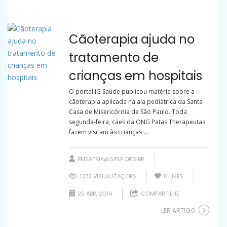
Cãoterapia ajuda no
tratamento de
crianças em hospitais
O portal iG Saúde publicou matéria sobre a
cãoterapia aplicada na ala pediátrica da Santa
Casa de Misericórdia de São Paulo. Toda
segunda-feira, cães da ONG Patas Therapeutas
fazem visitam às crianças ...
PEDIATRIA@SPSP.ORG.BR
1373 VISUALIZAÇÕES
0
LIKES
25 ABR, 2014
COMPARTILHE
LER ARTIGO