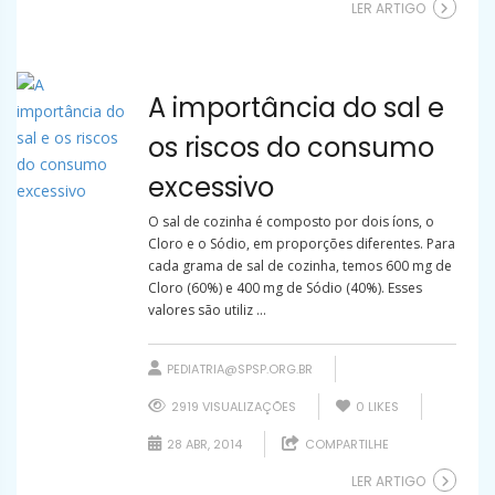
LER ARTIGO
A importância do sal e
os riscos do consumo
excessivo
O sal de cozinha é composto por dois íons, o
Cloro e o Sódio, em proporções diferentes. Para
cada grama de sal de cozinha, temos 600 mg de
Cloro (60%) e 400 mg de Sódio (40%). Esses
valores são utiliz ...
PEDIATRIA@SPSP.ORG.BR
2919 VISUALIZAÇÕES
0
LIKES
28 ABR, 2014
COMPARTILHE
LER ARTIGO