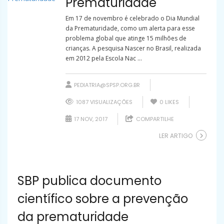
Prematuridade
Em 17 de novembro é celebrado o Dia Mundial
da Prematuridade, como um alerta para esse
problema global que atinge 15 milhões de
crianças. A pesquisa Nascer no Brasil, realizada
em 2012 pela Escola Nac ...
PEDIATRIA@SPSP.ORG.BR
1087 VISUALIZAÇÕES
0
LIKES
17 NOV, 2017
COMPARTILHE
LER ARTIGO
SBP publica documento
científico sobre a prevenção
da prematuridade