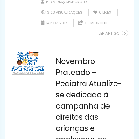
PEDIATRIA@SPSP.ORG.BR
3123 VISUALIZAÇÕES
0
LIKES
14 NOV, 2017
COMPARTILHE
LER ARTIGO
Novembro
Prateado –
Pediatra Atualize-
se dedicado à
campanha de
direitos das
crianças e