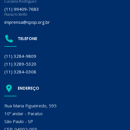
Luciana Rodriguez
(11) 99409-7683
Flavia lo Bello
imprensa@spsp.org.br
TELEFONE
(11) 3284-9809
(11) 3289-5320
(11) 3284-0308
ENDEREÇO
Rua Maria Figueiredo, 595
10º andar - Paraíso
São Paulo - SP
CEP: 04002-003