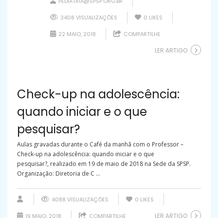
PEDIATRIA@SPSP.ORG.BR
3408 VISUALIZAÇÕES
0
LIKES
22 MAIO, 2018
COMPARTILHE
LER ARTIGO
Check-up na adolescência:
quando iniciar e o que
pesquisar?
Aulas gravadas durante o Café da manhã com o Professor –
Check-up na adolescência: quando iniciar e o que
pesquisar?, realizado em 19 de maio de 2018 na Sede da SPSP.
Organização: Diretoria de C ...
4088 VISUALIZAÇÕES
0
LIKES
LER ARTIGO
19 MAIO, 2018
COMPARTILHE