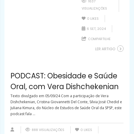
1637
VISUALIZAÇÕES
0
LIKES
6 SET, 2024
COMPARTILHE
LER ARTIGO
PODCAST: Obesidade e Saúde
Oral, com Vera Dishchekenian
Texto divulgado em 05/09/24 Com a participação de Vera
Dishchekenian, Cristina Giovannetti Del Conte, Silvia José Chedid e
Juliana Kimura, do Núcleo de Estudos de Saúde Oral da SPSP, este
podcast fala ...
888 VISUALIZAÇÕES
0
LIKES