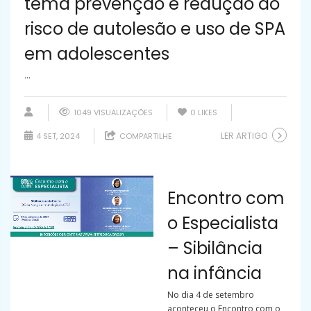
tema prevenção e redução do
risco de autolesão e uso de SPA
em adolescentes
...
1049 VISUALIZAÇÕES
0
LIKES
LER ARTIGO
4 SET, 2024
COMPARTILHE
Encontro com
o Especialista
– Sibilância
na infância
No dia 4 de setembro
aconteceu o Encontro com o