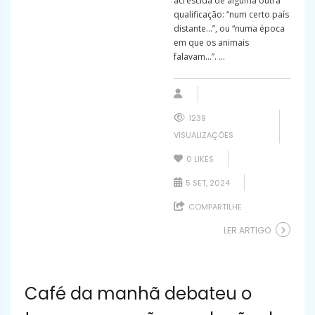
acrescida de alguma outra
qualificação: “num certo país
distante…”, ou “numa época
em que os animais
falavam…”. ...
1239
VISUALIZAÇÕES
0
LIKES
5 SET, 2024
COMPARTILHE
LER ARTIGO
Café da manhã debateu o