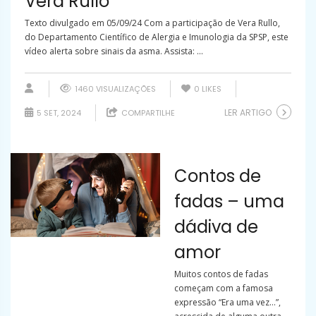
Vera Rullo
Texto divulgado em 05/09/24 Com a participação de Vera Rullo,
do Departamento Científico de Alergia e Imunologia da SPSP, este
vídeo alerta sobre sinais da asma. Assista: ...
1460 VISUALIZAÇÕES
0
LIKES
LER ARTIGO
5 SET, 2024
COMPARTILHE
Contos de
fadas – uma
dádiva de
amor
Muitos contos de fadas
começam com a famosa
expressão “Era uma vez…”,