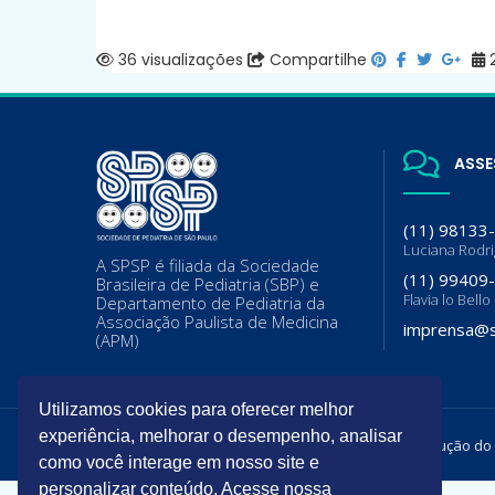
36 visualizações
Compartilhe
2
ASSE
(11) 98133
Luciana Rodr
A SPSP é filiada da Sociedade
(11) 99409
Brasileira de Pediatria (SBP) e
Flavia lo Bello
Departamento de Pediatria da
Associação Paulista de Medicina
imprensa@s
(APM)
Utilizamos cookies para oferecer melhor
experiência, melhorar o desempenho, analisar
Todos os direitos reservados. É permitida a reprodução do
como você interage em nosso site e
personalizar conteúdo. Acesse nossa