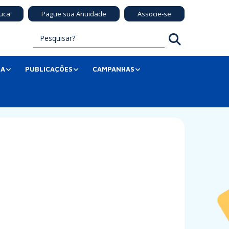
uca
Pague sua Anuidade
Associe-se
SA
PUBLICAÇÕES
CAMPANHAS