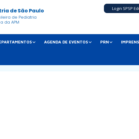
Login SPSP Ed
ria de São Paulo
leira de Pediatria
ia da APM
EPARTAMENTOS
AGENDA DE EVENTOS
PRN
IMPREN