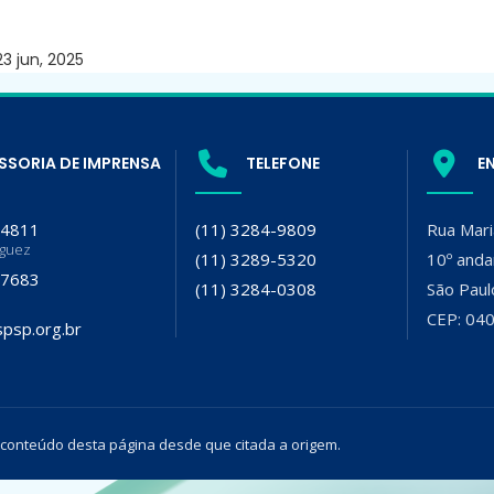
3 jun, 2025
SSORIA DE IMPRENSA
TELEFONE
E
-4811
(11) 3284-9809
Rua Mari
iguez
(11) 3289-5320
10º anda
-7683
(11) 3284-0308
São Paul
CEP: 04
psp.org.br
 conteúdo desta página desde que citada a origem.