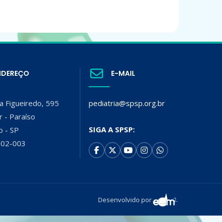
NDEREÇO
E-MAIL
a Figueiredo, 595
pediatria@spsp.org.br
r - Paraíso
SIGA A SPSP:
o - SP
002-003
Desenvolvido por