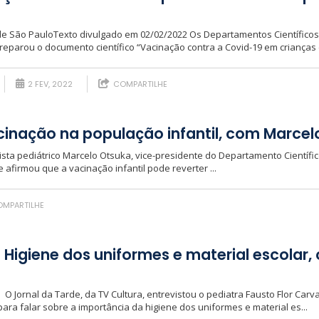
de São PauloTexto divulgado em 02/02/2022 Os Departamentos Científicos
reparou o documento científico “Vacinação contra a Covid-19 em crianças e
2 FEV, 2022
COMPARTILHE
cinação na população infantil, com Marce
gista pediátrico Marcelo Otsuka, vice-presidente do Departamento Científic
 afirmou que a vacinação infantil pode reverter ...
MPARTILHE
– Higiene dos uniformes e material escolar
2 O Jornal da Tarde, da TV Cultura, entrevistou o pediatra Fausto Flor Carv
ra falar sobre a importância da higiene dos uniformes e material es...