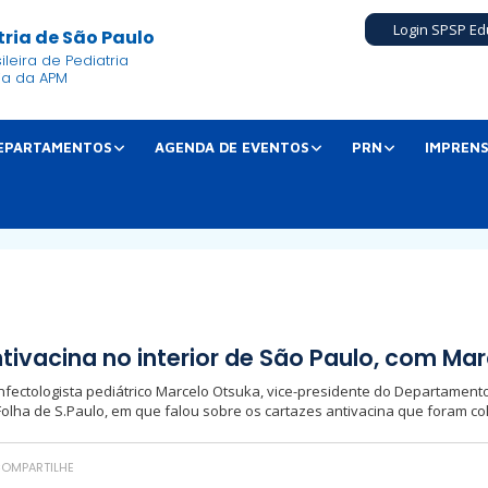
Login SPSP Ed
ria de São Paulo
leira de Pediatria
ia da APM
EPARTAMENTOS
AGENDA DE EVENTOS
PRN
IMPREN
ntivacina no interior de São Paulo, com Ma
infectologista pediátrico Marcelo Otsuka, vice-presidente do Departamento
Folha de S.Paulo, em que falou sobre os cartazes antivacina que foram col
OMPARTILHE