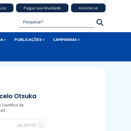
uca
Pague sua Anuidade
Associe-se
SA
PUBLICAÇÕES
CAMPANHAS
rcelo Otsuka
 Científico de
ad...
LER ARTIGO