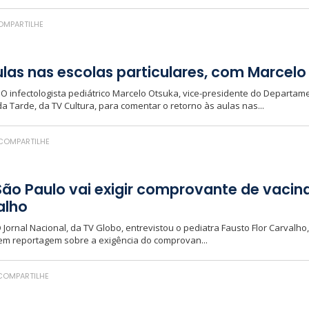
MPARTILHE
aulas nas escolas particulares, com Marcel
2 O infectologista pediátrico Marcelo Otsuka, vice-presidente do Departame
da Tarde, da TV Cultura, para comentar o retorno às aulas nas...
COMPARTILHE
São Paulo vai exigir comprovante de vaci
alho
O Jornal Nacional, da TV Globo, entrevistou o pediatra Fausto Flor Carvalho
em reportagem sobre a exigência do comprovan...
OMPARTILHE