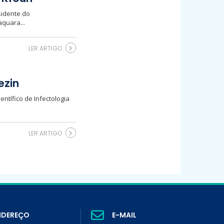
sidente do
aquara...
LER ARTIGO
ezin
entífico de Infectologia
LER ARTIGO
NDEREÇO
E-MAIL