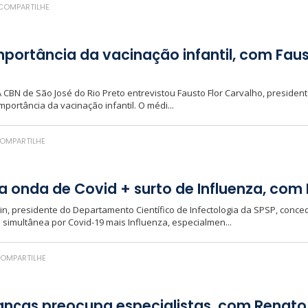
COMPARTILHE
mportância da vacinação infantil, com Faus
 A CBN de São José do Rio Preto entrevistou Fausto Flor Carvalho, presid
mportância da vacinação infantil. O médi...
OMPARTILHE
a onda de Covid + surto de Influenza, com 
zin, presidente do Departamento Científico de Infectologia da SPSP, conced
 simultânea por Covid-19 mais Influenza, especialmen...
OMPARTILHE
anças preocupa especialistas, com Renato 