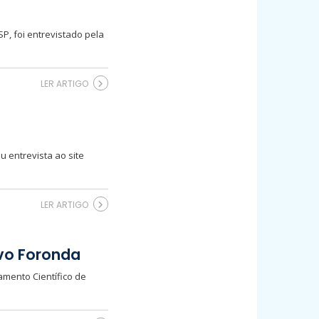
P, foi entrevistado pela
LER ARTIGO
u entrevista ao site
LER ARTIGO
vo Foronda
amento Científico de