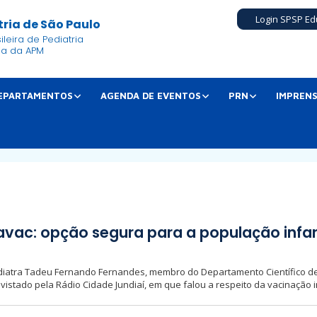
Login SPSP Ed
ria de São Paulo
leira de Pediatria
ia da APM
EPARTAMENTOS
AGENDA DE EVENTOS
PRN
IMPREN
vac: opção segura para a população infan
ediatra Tadeu Fernando Fernandes, membro do Departamento Científico de
istado pela Rádio Cidade Jundiaí, em que falou a respeito da vacinação inf