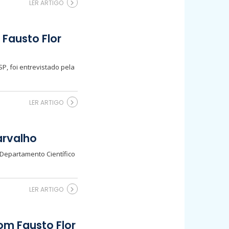
LER ARTIGO
 Fausto Flor
P, foi entrevistado pela
LER ARTIGO
arvalho
o Departamento Científico
LER ARTIGO
com Fausto Flor