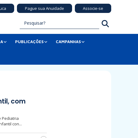
uca
Pague sua Anuidade
Associe-se
SA
PUBLICAÇÕES
CAMPANHAS
til, com
 Pediatria
antil con...