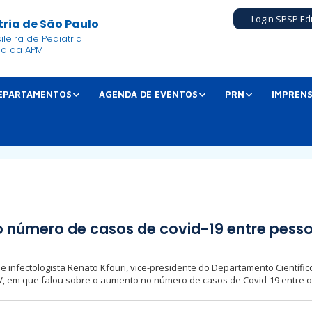
Login SPSP Ed
ria de São Paulo
leira de Pediatria
ia da APM
EPARTAMENTOS
AGENDA DE EVENTOS
PRN
IMPREN
 número de casos de covid-19 entre pess
 e infectologista Renato Kfouri, vice-presidente do Departamento Científi
V, em que falou sobre o aumento no número de casos de Covid-19 entre os