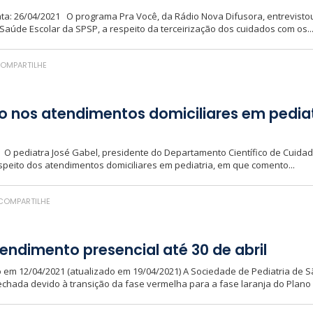
ta: 26/04/2021 O programa Pra Você, da Rádio Nova Difusora, entrevistou
Saúde Escolar da SPSP, a respeito da terceirização dos cuidados com os..
OMPARTILHE
o nos atendimentos domiciliares em pedia
21 O pediatra José Gabel, presidente do Departamento Científico de Cuida
espeito dos atendimentos domiciliares em pediatria, em que comento...
COMPARTILHE
ndimento presencial até 30 de abril
 em 12/04/2021 (atualizado em 19/04/2021) A Sociedade de Pediatria de 
echada devido à transição da fase vermelha para a fase laranja do Plano 