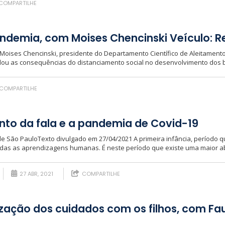
COMPARTILHE
ndemia, com Moises Chencinski Veículo: R
a Moises Chencinski, presidente do Departamento Científico de Aleitamen
dou as consequências do distanciamento social no desenvolvimento dos b
COMPARTILHE
to da fala e a pandemia de Covid-19
de São PauloTexto divulgado em 27/04/2021 A primeira infância, período 
todas as aprendizagens humanas. É neste período que existe uma maior ab
27 ABR, 2021
COMPARTILHE
ização dos cuidados com os filhos, com Fau