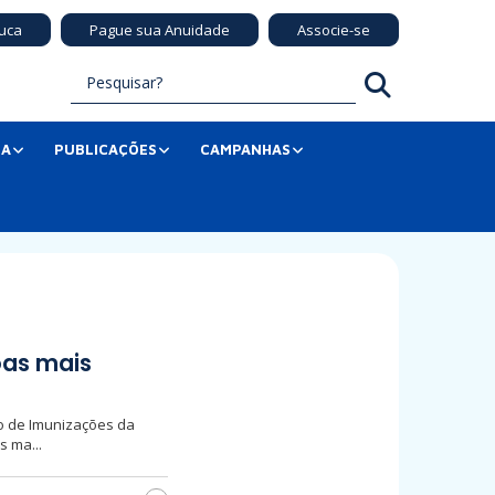
uca
Pague sua Anuidade
Associe-se
SA
PUBLICAÇÕES
CAMPANHAS
oas mais
co de Imunizações da
 ma...