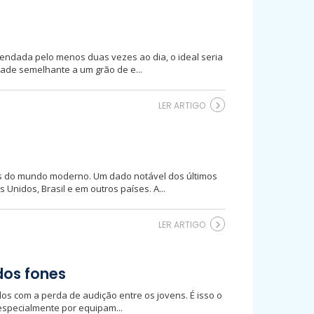
endada pelo menos duas vezes ao dia, o ideal seria
dade semelhante a um grão de e...
LER ARTIGO
s do mundo moderno. Um dado notável dos últimos
nidos, Brasil e em outros países. A...
LER ARTIGO
dos fones
os com a perda de audição entre os jovens. É isso o
 especialmente por equipam...