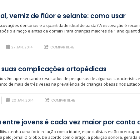
al, verniz de flúor e selante: como usar
scovações dentárias e a quantidade ideal de pasta? A escovação é recom
 após o almoço e antes de dormir). Para crianças maiores de 1 ano quanti
27 JAN, 2014
COMPARTILHE
 suas complicações ortopédicas
o vêm apresentando resultados de pesquisas de algumas característica
to de mais de três vezes na prevalência de crianças obesas nos Estados U
20 JAN, 2014
COMPARTILHE
a entre jovens é cada vez maior por conta 
itiva tenha uma forte relação com a idade, especialistas estão preocupad
a pelo jornal O Globo. De acordo com o artigo, a poluição sonora, gerada