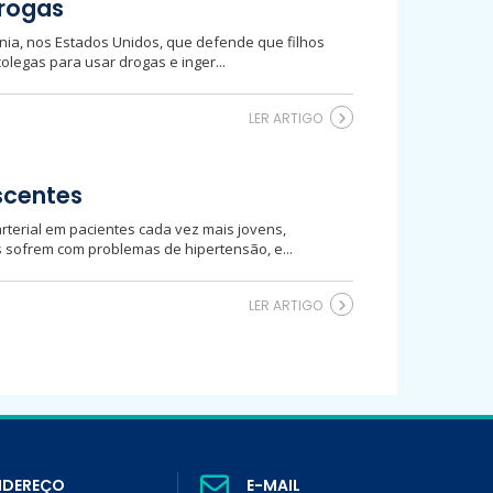
drogas
ínia, nos Estados Unidos, que defende que filhos
legas para usar drogas e inger...
LER ARTIGO
scentes
rterial em pacientes cada vez mais jovens,
 sofrem com problemas de hipertensão, e...
LER ARTIGO
NDEREÇO
E-MAIL