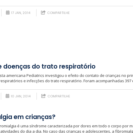
17 JAN, 2014
COMPARTILHE
 doenças do trato respiratório
sta americana Pediatrics investigou o efeito do contato de crianças no pr
espiratórios e infecções do trato respiratório. Foram acompanhadas 397 c
10 JAN, 2014
COMPARTILHE
algia em crianças?
bromialgia é uma síndrome caracterizada por dores em todo o corpo por m
s atividades do dia a dia. No caso das crianças e adolescentes, a fibromialg