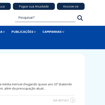
uca
Pague sua Anuidade
Associe-se
SA
PUBLICAÇÕES
CAMPANHAS
 uma média mensal chegando quase aos 32º (batendo
im, além da preocupação atual...
LER ARTIGO