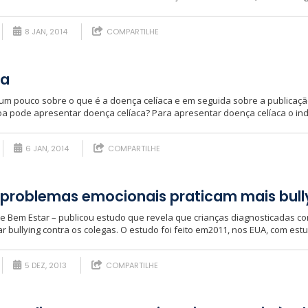
8 JAN, 2014
COMPARTILHE
ca
um pouco sobre o que é a doença celíaca e em seguida sobre a publicação
a pode apresentar doença celíaca? Para apresentar doença celíaca o indi
6 JAN, 2014
COMPARTILHE
problemas emocionais praticam mais bull
te Bem Estar – publicou estudo que revela que crianças diagnosticadas c
r bullying contra os colegas. O estudo foi feito em2011, nos EUA, com estu
5 DEZ, 2013
COMPARTILHE