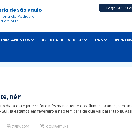
Login SPSP Ed
ria de São Paulo
leira de Pediatria
ia da APM
EPARTAMENTOS
AGENDA DE EVENTOS
PRN
IMPREN
te, né?
 no dia-a-dia e janeiro foi o mês mais quente dos últimos 70 anos, com
 Sul). Já estamos em fevereiro e não tem cara de que vai parar tão já. Ass
7 FEV, 2014
COMPARTILHE