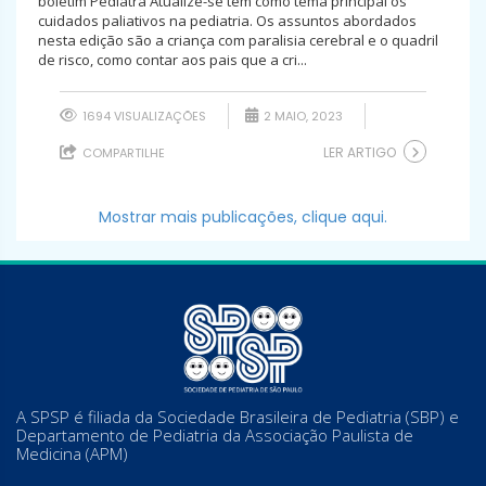
boletim Pediatra Atualize-se tem como tema principal os
cuidados paliativos na pediatria. Os assuntos abordados
nesta edição são a criança com paralisia cerebral e o quadril
de risco, como contar aos pais que a cri...
1694 VISUALIZAÇÕES
2 MAIO, 2023
LER ARTIGO
COMPARTILHE
Mostrar mais publicações, clique aqui.
A SPSP é filiada da Sociedade Brasileira de Pediatria (SBP) e
Departamento de Pediatria da Associação Paulista de
Medicina (APM)