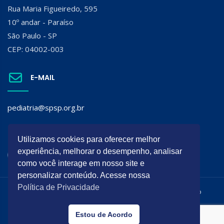
Rua Maria Figueiredo, 595
10º andar - Paraíso
São Paulo - SP
CEP: 04002-003
E-MAIL
pediatria@spsp.org.br
SIGA A SPSP:
Utilizamos cookies para oferecer melhor
experiência, melhorar o desempenho, analisar
como você interage em nosso site e
personalizar conteúdo. Acesse nossa
Política de Privacidade
Todos os direitos reservados. É permitida a reprodução do
conteúdo desta página desde que citada a origem.
Estou de Acordo
Desenvolvido por