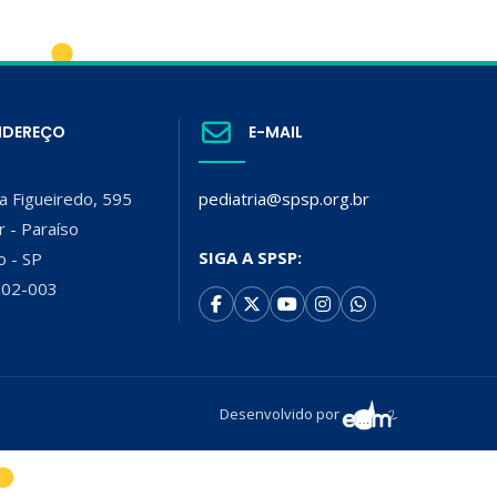
NDEREÇO
E-MAIL
a Figueiredo, 595
pediatria@spsp.org.br
r - Paraíso
SIGA A SPSP:
o - SP
002-003
Desenvolvido por