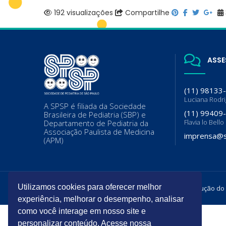
192 visualizações
Compartilhe
ASSE
(11) 98133
Luciana Rodr
A SPSP é filiada da Sociedade
(11) 99409
Brasileira de Pediatria (SBP) e
Flavia lo Bello
Departamento de Pediatria da
Associação Paulista de Medicina
imprensa@s
(APM)
Utilizamos cookies para oferecer melhor
Todos os direitos reservados. É permitida a reprodução do
experiência, melhorar o desempenho, analisar
como você interage em nosso site e
personalizar conteúdo. Acesse nossa