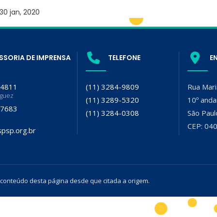
30 jan, 2020
SSORIA DE IMPRENSA
TELEFONE
E
-4811
(11) 3284-9809
Rua Mari
iguez
(11) 3289-5320
10º anda
-7683
(11) 3284-0308
São Paul
CEP: 04
psp.org.br
 conteúdo desta página desde que citada a origem.