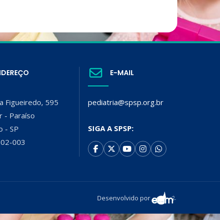
NDEREÇO
E-MAIL
a Figueiredo, 595
pediatria@spsp.org.br
r - Paraíso
SIGA A SPSP:
o - SP
002-003
Desenvolvido por