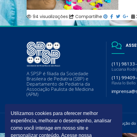
94 visualizações
Compartilhe
ASSE
(11) 98133
Luciana Rodr
A SPSP é filiada da Sociedade
(11) 99409
Brasileira de Pediatria (SBP) e
Flavia lo Bello
Departamento de Pediatria da
Associação Paulista de Medicina
imprensa@s
(APM)
Utilizamos cookies para oferecer melhor
experiência, melhorar o desempenho, analisar
Todos os direitos reservados. É permitida a reprodução do
como você interage em nosso site e
personalizar conteúdo. Acesse nossa