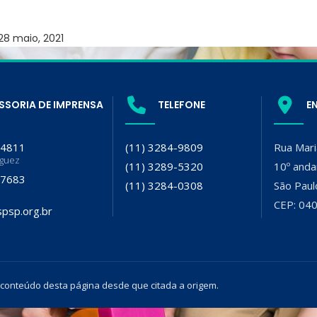
28 maio, 2021
SSORIA DE IMPRENSA
TELEFONE
E
-4811
(11) 3284-9809
Rua Mari
iguez
(11) 3289-5320
10º anda
-7683
(11) 3284-0308
São Paul
CEP: 04
psp.org.br
 conteúdo desta página desde que citada a origem.