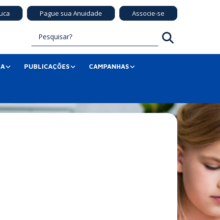
uca
Pague sua Anuidade
Associe-se
SA
PUBLICAÇÕES
CAMPANHAS