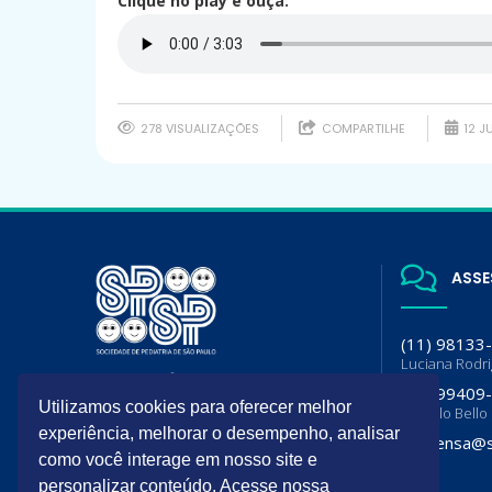
Clique no play e ouça:
278 VISUALIZAÇÕES
COMPARTILHE
12 J
ASSE
(11) 98133
Luciana Rodr
A SPSP é filiada da Sociedade
(11) 99409
Brasileira de Pediatria (SBP) e
Utilizamos cookies para oferecer melhor
Flavia lo Bello
Departamento de Pediatria da
experiência, melhorar o desempenho, analisar
Associação Paulista de Medicina
imprensa@s
(APM)
como você interage em nosso site e
personalizar conteúdo. Acesse nossa