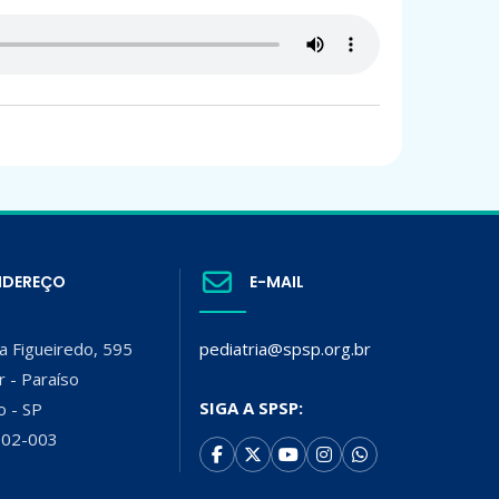
NDEREÇO
E-MAIL
a Figueiredo, 595
pediatria@spsp.org.br
r - Paraíso
SIGA A SPSP:
o - SP
002-003