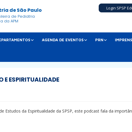
Login SPSP Ed
ria de São Paulo
leira de Pediatria
ia da APM
EPARTAMENTOS
AGENDA DE EVENTOS
PRN
IMPREN
 E ESPIRITUALIDADE
e Estudos da Espiritualidade da SPSP, este podcast fala da importâ