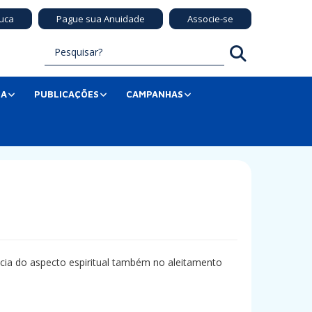
uca
Pague sua Anuidade
Associe-se
SA
PUBLICAÇÕES
CAMPANHAS
ncia do aspecto espiritual também no aleitamento