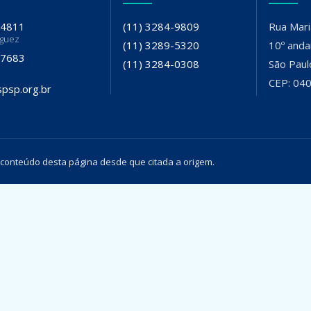
-4811
(11) 3284-9809
Rua Mari
iguez
(11) 3289-5320
10º anda
-7683
(11) 3284-0308
São Paul
CEP: 04
psp.org.br
 conteúdo desta página desde que citada a origem.