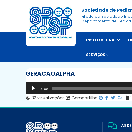
Sociedade de Pediat
Filiada da Sociedade Brasi
Departamento de Pediatr
INSTITUCIONAL
D
SERVIÇOS
GERACAOALPHA
Tocador
00:00
de
32 visualizações
Compartilhe
1
áudio
ASSE