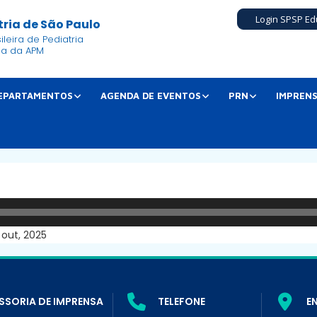
Login SPSP Ed
ria de São Paulo
leira de Pediatria
ia da APM
EPARTAMENTOS
AGENDA DE EVENTOS
PRN
IMPREN
 out, 2025
SSORIA DE IMPRENSA
TELEFONE
E