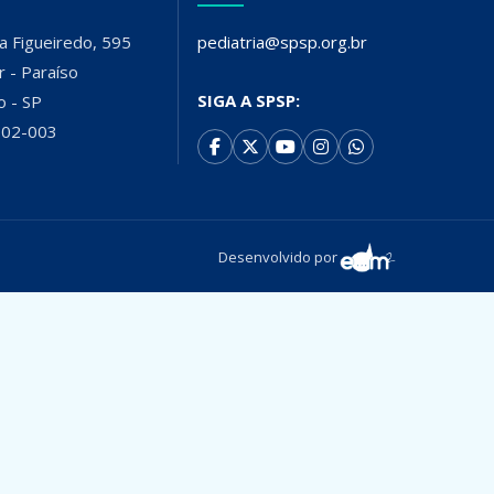
baixo
para
a Figueiredo, 595
pediatria@spsp.org.br
aumentar
r - Paraíso
ou
SIGA A SPSP:
o - SP
diminuir
002-003
o
volume.
Desenvolvido por