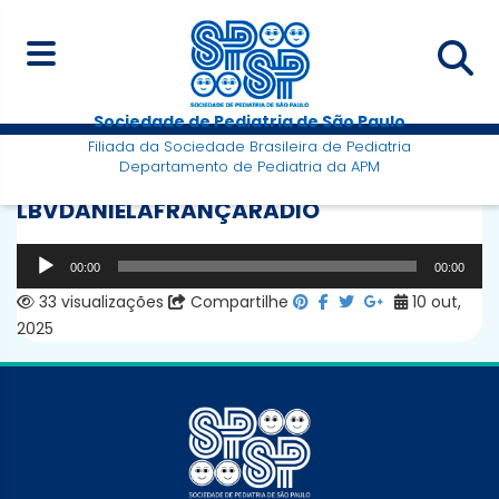
Sociedade de Pediatria de São Paulo
Filiada da Sociedade Brasileira de Pediatria
Departamento de Pediatria da APM
LBVDANIELAFRANÇARADIO
Tocador
00:00
00:00
de
33 visualizações
Compartilhe
10 out,
áudio
2025