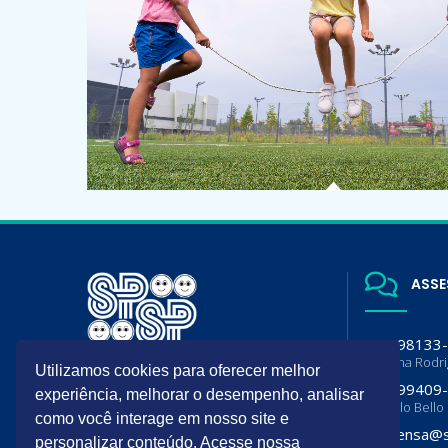
ASSE
(11) 98133
Luciana Rodr
Utilizamos cookies para oferecer melhor
A SPSP é filiada da Sociedade
(11) 99409
Brasileira de Pediatria (SBP) e
experiência, melhorar o desempenho, analisar
Flavia lo Bello
Departamento de Pediatria da
como você interage em nosso site e
Associação Paulista de Medicina
imprensa@s
(APM)
personalizar conteúdo. Acesse nossa