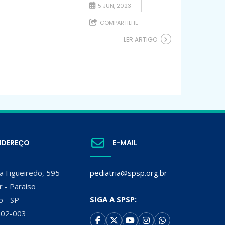
5 JUN, 2023
COMPARTILHE
LER ARTIGO
NDEREÇO
E-MAIL
a Figueiredo, 595
pediatria@spsp.org.br
r - Paraíso
SIGA A SPSP:
o - SP
002-003