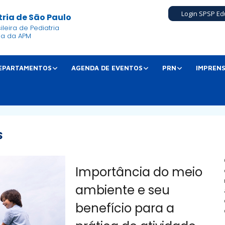
Login SPSP Ed
ria de São Paulo
leira de Pediatria
ia da APM
EPARTAMENTOS
AGENDA DE EVENTOS
PRN
IMPREN
S
Importância do meio
ambiente e seu
benefício para a