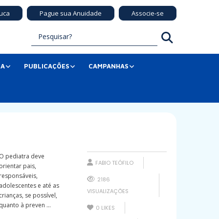
uca
Pague sua Anuidade
Associe-se
SA
PUBLICAÇÕES
CAMPANHAS
O pediatra deve
FABIO TEÓFILO
orientar pais,
responsáveis,
2186
adolescentes e até as
VISUALIZAÇÕES
crianças, se possível,
quanto à preven ...
0
LIKES