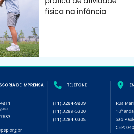
prática de atividade
física na infância
SSORIA DE IMPRENSA
TELEFONE
E
-4811
(11) 3284-9809
Rua Mari
iguez
(11) 3289-5320
10º anda
-7683
(11) 3284-0308
São Paul
CEP: 04
psp.org.br