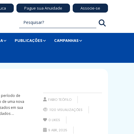
uca
Pague sua Anuidade
Associe-se
SA
PUBLICAÇÕES
CAMPANHAS
m período de
FABIO TEÓFILO
io de uma nova
izados em sua
1120 VISUALIZAÇÕES
dados ...
0
LIKES
9 ABR, 2025