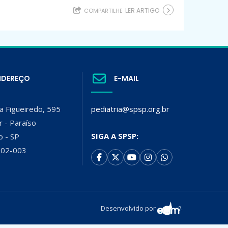
LER ARTIGO
COMPARTILHE
NDEREÇO
E-MAIL
a Figueiredo, 595
pediatria@spsp.org.br
r - Paraíso
SIGA A SPSP:
o - SP
002-003
Desenvolvido por