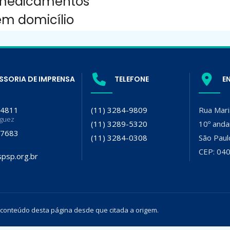
medicamentos
em domicílio
SSORIA DE IMPRENSA
TELEFONE
E
-4811
(11) 3284-9809
Rua Mari
iguez
(11) 3289-5320
10º anda
-7683
(11) 3284-0308
São Paul
CEP: 04
psp.org.br
 conteúdo desta página desde que citada a origem.