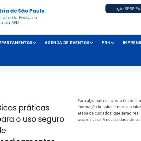
Login SPSP Ed
ria de São Paulo
leira de Pediatria
ia da APM
EPARTAMENTOS
AGENDA DE EVENTOS
PRN
IMPREN
Para algumas crianças, o fim de u
icas práticas
internação hospitalar marca o iníc
etapa de cuidados, que serão real
para o uso seguro
própria casa. A necessidade de cui
de