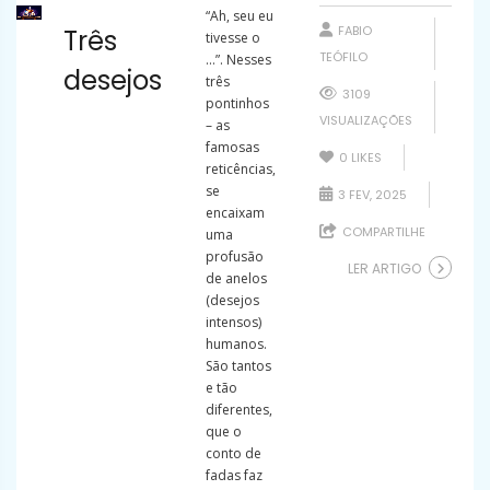
“Ah, seu eu
FABIO
Três
tivesse o
TEÓFILO
…”. Nesses
desejos
três
3109
pontinhos
VISUALIZAÇÕES
– as
famosas
0
LIKES
reticências,
se
3 FEV, 2025
encaixam
COMPARTILHE
uma
profusão
LER ARTIGO
de anelos
(desejos
intensos)
humanos.
São tantos
e tão
diferentes,
que o
conto de
fadas faz