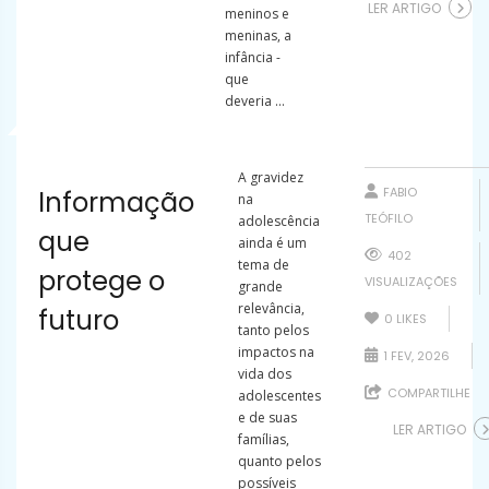
LER ARTIGO
meninos e
meninas, a
infância -
que
deveria ...
A gravidez
FABIO
Informação
na
TEÓFILO
adolescência
que
ainda é um
402
tema de
protege o
VISUALIZAÇÕES
grande
relevância,
futuro
0
LIKES
tanto pelos
impactos na
1 FEV, 2026
vida dos
COMPARTILHE
adolescentes
e de suas
LER ARTIGO
famílias,
quanto pelos
possíveis