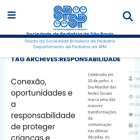
Sociedade de Pediatria de São Paulo
Filiada da Sociedade Brasileira de Pediatria
Departamento de Pediatria da APM
TAG ARCHIVES:
RESPONSABILIDADE
Celebrado em
FAB
Conexão,
30 de junho, o
TEÓFI
Dia Mundial das
oportunidades e
Redes Sociais
25
marca uma das
a
VISUA
maiores
transformações
responsabilidade
0
L
da
de proteger
comunicação
30 
nas últimas
2026
crianças e
décadas. As