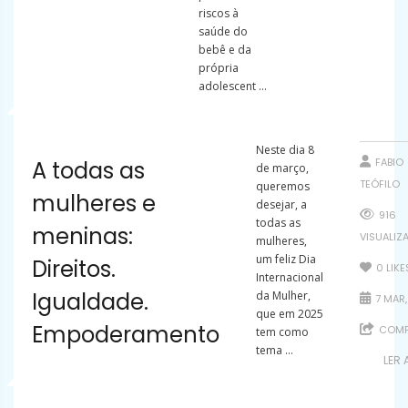
riscos à
saúde do
bebê e da
própria
adolescent ...
Neste dia 8
FABIO
A todas as
de março,
TEÓFILO
queremos
mulheres e
desejar, a
916
todas as
meninas:
VISUALIZ
mulheres,
um feliz Dia
Direitos.
0
LIKE
Internacional
Igualdade.
da Mulher,
7 MAR,
que em 2025
Empoderamento
COMP
tem como
tema ...
LER 