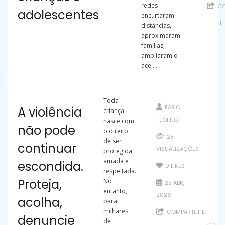
redes
CO
adolescentes
encurtaram
L
distâncias,
aproximaram
famílias,
ampliaram o
ace ...
Toda
FABIO
A violência
criança
TEÓFILO
nasce com
não pode
o direito
251
de ser
continuar
VISUALIZAÇÕES
protegida,
amada e
escondida.
0
LIKES
respeitada.
Proteja,
No
25 ABR,
entanto,
2026
acolha,
para
milhares
COMPARTILHE
denuncie
de