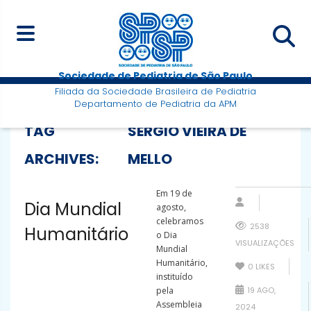
Sociedade de Pediatria de São Paulo
Filiada da Sociedade Brasileira de Pediatria
Departamento de Pediatria da APM
TAG
SÉRGIO VIEIRA DE
ARCHIVES:
MELLO
Em 19 de
Dia Mundial
agosto,
celebramos
2538
Humanitário
o Dia
VISUALIZAÇÕES
Mundial
Humanitário,
0
LIKES
instituído
pela
19 AGO,
Assembleia
2024