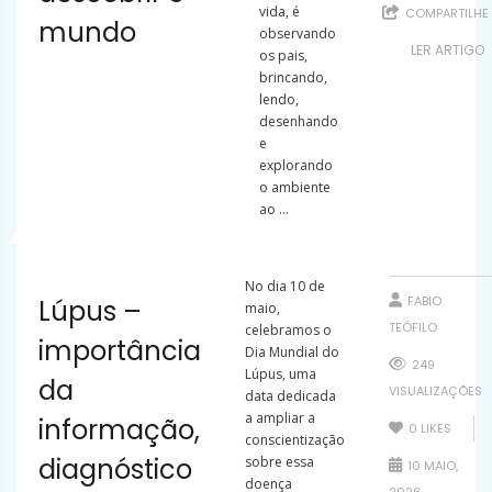
vida, é
COMPARTILHE
mundo
observando
LER ARTIGO
os pais,
brincando,
lendo,
desenhando
e
explorando
o ambiente
ao ...
No dia 10 de
FABIO
Lúpus –
maio,
TEÓFILO
celebramos o
importância
Dia Mundial do
249
Lúpus, uma
da
VISUALIZAÇÕES
data dedicada
a ampliar a
informação,
0
LIKES
conscientização
diagnóstico
sobre essa
10 MAIO,
doença