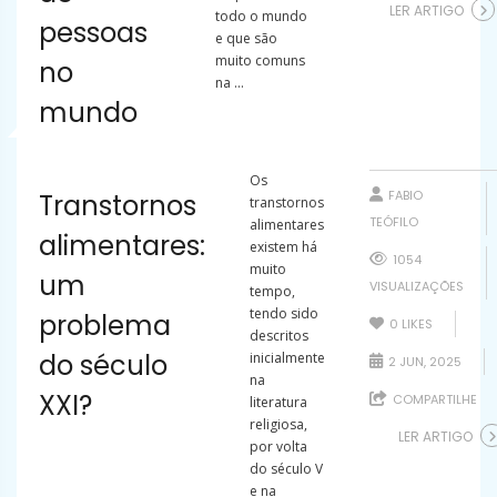
LER ARTIGO
todo o mundo
pessoas
e que são
muito comuns
no
na ...
mundo
Os
FABIO
Transtornos
transtornos
TEÓFILO
alimentares
alimentares:
existem há
1054
muito
um
VISUALIZAÇÕES
tempo,
tendo sido
problema
0
LIKES
descritos
do século
inicialmente
2 JUN, 2025
na
XXI?
COMPARTILHE
literatura
religiosa,
LER ARTIGO
por volta
do século V
e na