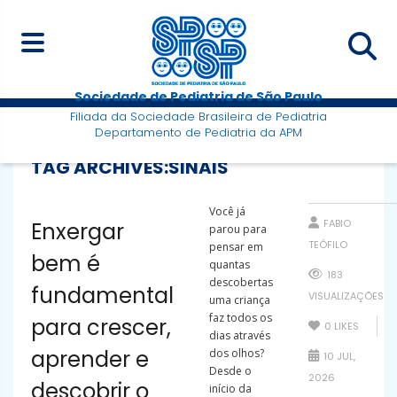
Sociedade de Pediatria de São Paulo
Filiada da Sociedade Brasileira de Pediatria
Departamento de Pediatria da APM
TAG ARCHIVES:
SINAIS
Você já
FABIO
Enxergar
parou para
TEÓFILO
pensar em
bem é
quantas
183
descobertas
fundamental
VISUALIZAÇÕES
uma criança
faz todos os
para crescer,
0
LIKES
dias através
aprender e
dos olhos?
10 JUL,
Desde o
2026
descobrir o
início da