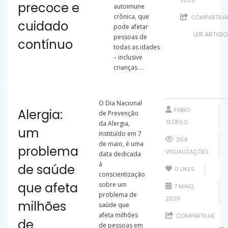
2026
precoce e
autoimune
crônica, que
COMPARTILH
cuidado
pode afetar
LER ARTIGO
pessoas de
contínuo
todas as idades
– inclusive
crianças ...
O Dia Nacional
FABIO
Alergia:
de Prevenção
TEÓFILO
da Alergia,
um
instituído em 7
264
de maio, é uma
problema
VISUALIZAÇÕES
data dedicada
à
de saúde
0
LIKES
conscientização
que afeta
sobre um
7 MAIO,
problema de
2026
milhões
saúde que
afeta milhões
COMPARTILHE
de
de pessoas em