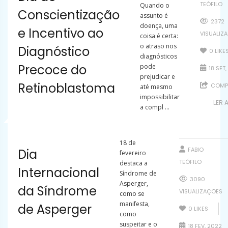
TEÓFILO
Quando o
Conscientização
assunto é
2372
doença, uma
e Incentivo ao
VISUALIZ
coisa é certa:
o atraso nos
Diagnóstico
0
LIKE
diagnósticos
Precoce do
pode
18 SET,
prejudicar e
Retinoblastoma
COMPA
até mesmo
impossibilitar
LER 
a compl ...
18 de
FABIO
Dia
fevereiro
TEÓFILO
destaca a
Internacional
Síndrome de
3090
Asperger,
da Síndrome
VISUALIZAÇÕES
como se
manifesta,
de Asperger
0
LIKES
como
suspeitar e o
18 FEV, 2022