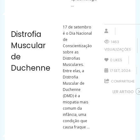
...
17 de setembro
Distrofia
é o Dia Nacional
de
1463
Muscular
Conscientização
VISUALIZAÇÕES
sobre as
de
Distrofias
0
LIKES
Musculares.
Duchenne
Entre elas, a
17 SET, 2024
Distrofia
COMPARTILHE
Muscular de
Duchenne
LER ARTIGO
(DMD) é a
miopatia mais
comum da
infância, uma
condição que
causa fraque ...