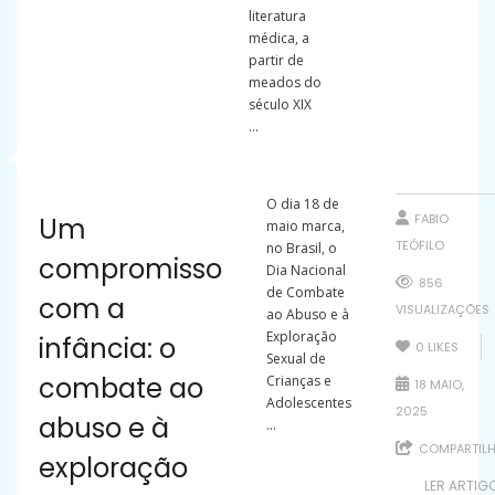
literatura
médica, a
partir de
meados do
século XIX
...
O dia 18 de
FABIO
Um
maio marca,
TEÓFILO
no Brasil, o
compromisso
Dia Nacional
856
de Combate
com a
VISUALIZAÇÕES
ao Abuso e à
Exploração
infância: o
0
LIKES
Sexual de
combate ao
Crianças e
18 MAIO,
Adolescentes
2025
abuso e à
...
COMPARTILH
exploração
LER ARTIG