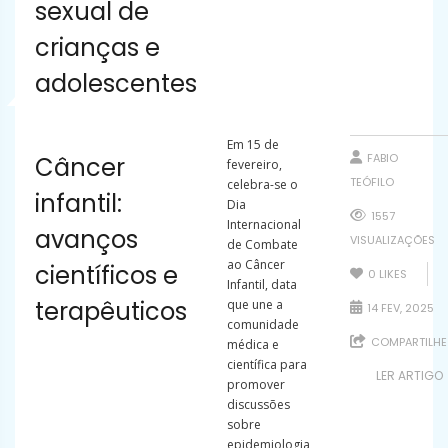
sexual de
crianças e
adolescentes
Em 15 de
FABIO
Câncer
fevereiro,
TEÓFILO
celebra-se o
infantil:
Dia
1557
Internacional
avanços
VISUALIZAÇÕES
de Combate
ao Câncer
científicos e
0
LIKES
Infantil, data
terapêuticos
que une a
14 FEV, 2025
comunidade
COMPARTILHE
médica e
científica para
LER ARTIGO
promover
discussões
sobre
epidemiologia