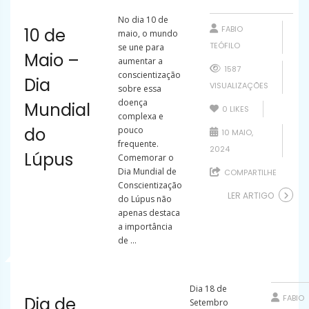
No dia 10 de
FABIO
10 de
maio, o mundo
TEÓFILO
se une para
Maio –
aumentar a
1587
conscientização
Dia
VISUALIZAÇÕES
sobre essa
doença
Mundial
0
LIKES
complexa e
do
pouco
10 MAIO,
frequente.
2024
Lúpus
Comemorar o
Dia Mundial de
COMPARTILHE
Conscientização
LER ARTIGO
do Lúpus não
apenas destaca
a importância
de ...
Dia 18 de
FABIO
Dia de
Setembro