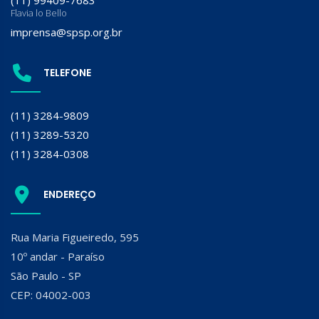
(11) 99409-7683
Flavia lo Bello
imprensa@spsp.org.br
TELEFONE
(11) 3284-9809
(11) 3289-5320
(11) 3284-0308
ENDEREÇO
Rua Maria Figueiredo, 595
10º andar - Paraíso
São Paulo - SP
CEP: 04002-003