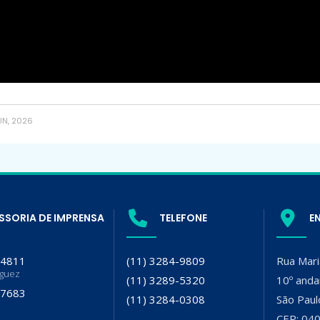
UN, 2026
SSORIA DE IMPRENSA
TELEFONE
E
-4811
(11) 3284-9809
Rua Mari
iguez
(11) 3289-5320
10º anda
-7683
(11) 3284-0308
São Paul
CEP: 04