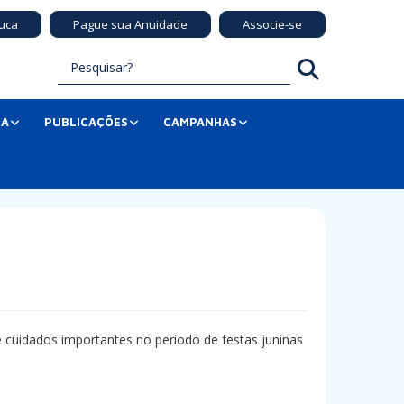
uca
Pague sua Anuidade
Associe-se
SA
PUBLICAÇÕES
CAMPANHAS
e cuidados importantes no período de festas juninas