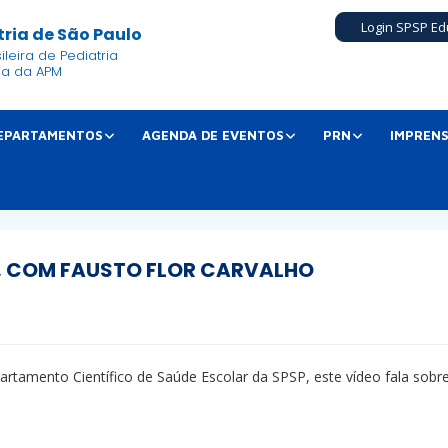
Login SPSP Ed
ria de São Paulo
leira de Pediatria
ia da APM
EPARTAMENTOS
AGENDA DE EVENTOS
PRN
IMPREN
S, COM FAUSTO FLOR CARVALHO
artamento Científico de Saúde Escolar da SPSP, este vídeo fala sobr