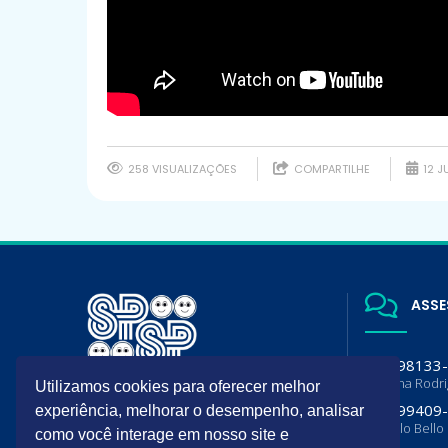
258 VISUALIZAÇÕES
COMPARTILHE
12 J
ASSE
(11) 98133
Luciana Rodr
Utilizamos cookies para oferecer melhor
A SPSP é filiada da Sociedade
(11) 99409
experiência, melhorar o desempenho, analisar
Brasileira de Pediatria (SBP) e
Flavia lo Bello
Departamento de Pediatria da
como você interage em nosso site e
Associação Paulista de Medicina