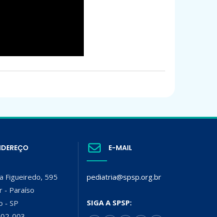
NDEREÇO
E-MAIL
a Figueiredo, 595
pediatria@spsp.org.br
r - Paraíso
SIGA A SPSP:
o - SP
002-003