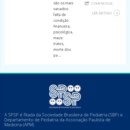
são os mais
COMPARTILHE
variados:
LER ARTIGO
falta de
condição
financeira,
psicológica,
maus-
tratos,
morte dos
pa ...
A SPSP é filiada da Sociedade Brasileira de Pediatria (SBP) e
Departamento de Pediatria da Associação Paulista de
Medicina (APM)