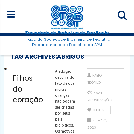
Sociedade de Pediatria de São Paulo
Filiada da Sociedade Brasileira de Pediatria
Departamento de Pediatria da APM
TAG ARCHIVES:
ABRIGOS
A adoção
FABIO
Filhos
decorre do
TEÓFILO
fato de que
do
muitas
4524
crianças
coração
VISUALIZAÇÕES
não podem
ser criadas
0
LIKES
por seus
pais
25 MAIO,
biológicos.
2023
Os motivos