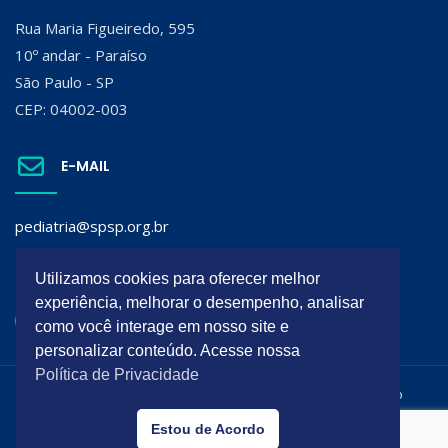
Rua Maria Figueiredo, 595
10º andar - Paraíso
São Paulo - SP
CEP: 04002-003
E-MAIL
pediatria@spsp.org.br
SIGA A SPSP:
Utilizamos cookies para oferecer melhor
experiência, melhorar o desempenho, analisar
como você interage em nosso site e
personalizar conteúdo. Acesse nossa
Política de Privacidade
Todos os direitos reservados. É permitida a reprodução do
conteúdo desta página desde que citada a origem.
Estou de Acordo
Desenvolvido por