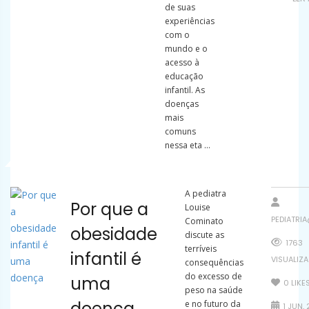
de suas
experiências
com o
mundo e o
acesso à
educação
infantil. As
doenças
mais
comuns
nessa eta ...
A pediatra
Por que a
Louise
PEDIATRI
Cominato
obesidade
discute as
1763
terríveis
infantil é
VISUALIZ
consequências
do excesso de
uma
0
LIKE
peso na saúde
doença
e no futuro da
1 JUN, 