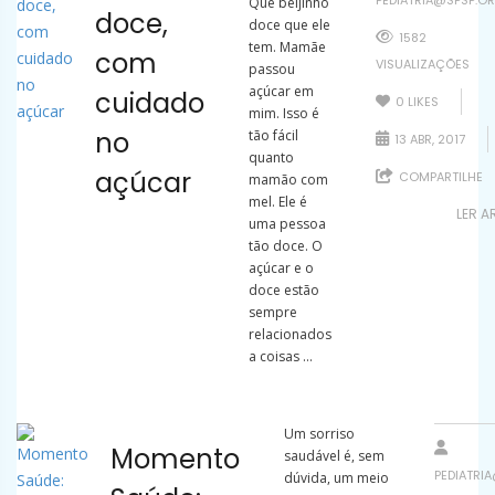
PEDIATRIA@SPSP.OR
Que beijinho
doce,
doce que ele
1582
tem. Mamãe
com
VISUALIZAÇÕES
passou
açúcar em
cuidado
0
LIKES
mim. Isso é
no
tão fácil
13 ABR, 2017
quanto
açúcar
COMPARTILHE
mamão com
mel. Ele é
LER A
uma pessoa
tão doce. O
açúcar e o
doce estão
sempre
relacionados
a coisas ...
Um sorriso
Momento
saudável é, sem
PEDIATRI
dúvida, um meio