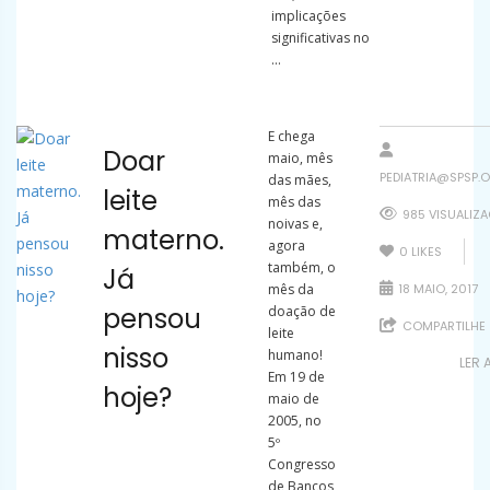
implicações
significativas no
...
E chega
Doar
maio, mês
PEDIATRIA@SPSP.O
das mães,
leite
mês das
985 VISUALIZ
noivas e,
materno.
agora
0
LIKES
também, o
Já
mês da
18 MAIO, 2017
pensou
doação de
COMPARTILHE
leite
nisso
humano!
LER 
Em 19 de
hoje?
maio de
2005, no
5º
Congresso
de Bancos