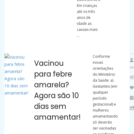
Em crianças
até os três
anos de
idade as
causas mais
...
Conforme
Vacinou
novas
PE
orientações
para febre
do Ministério
da Saúde: a)
amarela?
Gestantes (em
qualquer
Agora são 10
período
dias sem
gestacional) e
mulheres
amamentar!
amamentando
só deverão
ser vacinadas