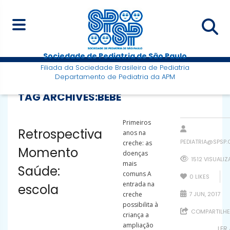
Sociedade de Pediatria de São Paulo
Filiada da Sociedade Brasileira de Pediatria
Departamento de Pediatria da APM
TAG ARCHIVES:
BEBÊ
Primeiros
Retrospectiva
anos na
PEDIATRIA@SPSP.
creche: as
Momento
doenças
1512 VISUALI
mais
Saúde:
comuns A
0
LIKES
entrada na
escola
creche
7 JUN, 2017
possibilita à
COMPARTILHE
criança a
ampliação
LER