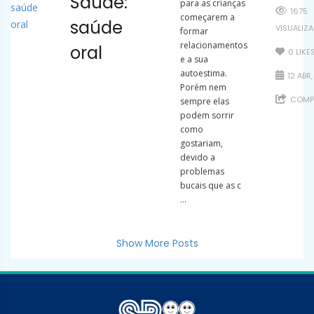
Saúde:
para as crianças
1675
começarem a
saúde
VISUALIZ
formar
relacionamentos
oral
0
LIKE
e a sua
autoestima.
12 ABR,
Porém nem
COMPA
sempre elas
podem sorrir
como
gostariam,
devido a
problemas
bucais que as c
...
Show More Posts