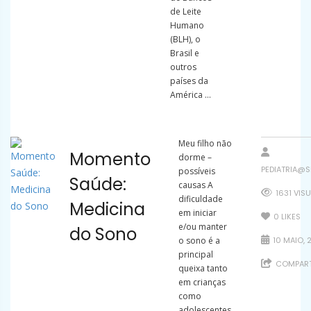
de Leite
Humano
(BLH), o
Brasil e
outros
países da
América ...
Meu filho não
Momento
dorme –
PEDIATRIA@S
possíveis
Saúde:
causas A
1631 VIS
dificuldade
Medicina
em iniciar
0
LIKES
e/ou manter
do Sono
o sono é a
10 MAIO, 
principal
COMPART
queixa tanto
em crianças
como
adolescentes.