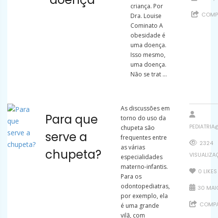
criança. Por
COMPA
Dra. Louise
Cominato A
obesidade é
uma doença.
Isso mesmo,
uma doença.
Não se trat ...
As discussões em
Para que
torno do uso da
PEDIATRIA
chupeta são
serve a
frequentes entre
2324
as várias
chupeta?
VISUALIZA
especialidades
materno-infantis.
0
LIKES
Para os
odontopediatras,
30 MAIO
por exemplo, ela
COMPA
é uma grande
vilã, com