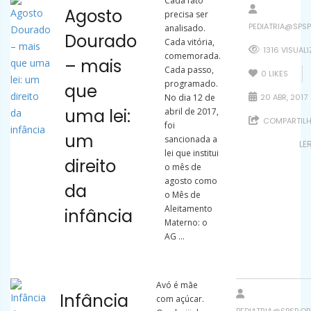
Cada fato
Agosto
precisa ser
PEDIATRIA@SPSP
analisado.
Dourado
Cada vitória,
1316 VISUAL
comemorada.
– mais
Cada passo,
0
LIKES
programado.
que
No dia 12 de
20 ABR, 2017
uma lei:
abril de 2017,
COMPARTILH
foi
um
sancionada a
LE
lei que institui
direito
o mês de
agosto como
da
o Mês de
Aleitamento
infância
Materno: o
AG ...
Avó é mãe
Infância
com açúcar.