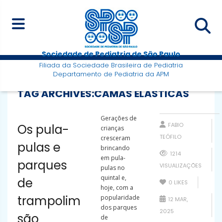
Sociedade de Pediatria de São Paulo
Filiada da Sociedade Brasileira de Pediatria
Departamento de Pediatria da APM
TAG ARCHIVES:
CAMAS ELÁSTICAS
Gerações de
FABIO
Os pula-
crianças
TEÓFILO
cresceram
pulas e
brincando
1214
em pula-
parques
VISUALIZAÇÕES
pulas no
quintal e,
de
0
LIKES
hoje, com a
trampolim
popularidade
12 MAR,
dos parques
2025
são
de