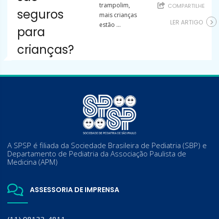
trampolim,
COMPARTILHE
seguros
mais crianças
LER ARTIGO
estão ...
para
crianças?
A SPSP é filiada da Sociedade Brasileira de Pediatria (SBP) e
Departamento de Pediatria da Associação Paulista de
Medicina (APM)
ASSESSORIA DE IMPRENSA