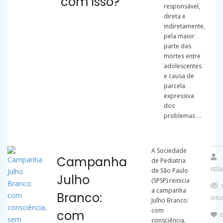
com isso?
responsável,
direta e
indiretamente,
pela maior
parte das
mortes entre
adolescentes
e causa de
parcela
expressiva
dos
problemas ...
A Sociedade
Campanha
de Pediatria
PED
de São Paulo
Julho
(SPSP) reinicia
a campanha
Branco:
VIS
Julho Branco:
com
com
consciência,