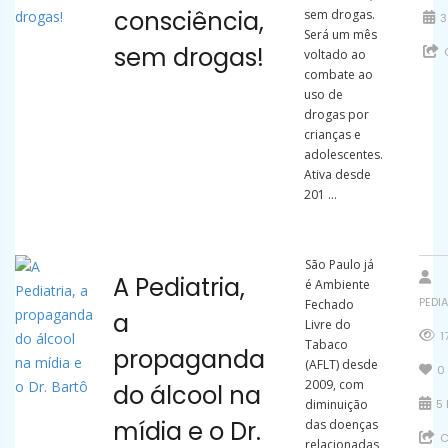
consciência,
sem drogas.
3
Será um mês
sem drogas!
voltado ao
combate ao
uso de
drogas por
crianças e
adolescentes.
Ativa desde
201 ...
São Paulo já
A Pediatria,
é Ambiente
PEDI
Fechado
a
Livre do
1
Tabaco
propaganda
(AFLT) desde
0
2009, com
do álcool na
diminuição
5 
mídia e o Dr.
das doenças
C
relacionadas