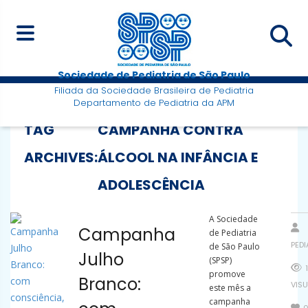
Sociedade de Pediatria de São Paulo
Filiada da Sociedade Brasileira de Pediatria
Departamento de Pediatria da APM
TAG
CAMPANHA CONTRA
ARCHIVES:
ÁLCOOL NA INFÂNCIA E
ADOLESCÊNCIA
A Sociedade
Campanha
de Pediatria
PED
de São Paulo
Julho
(SPSP)
1
promove
Branco:
VIS
este mês a
campanha