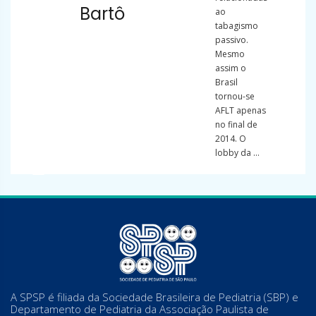
Bartô
ao
tabagismo
passivo.
Mesmo
assim o
Brasil
tornou-se
AFLT apenas
no final de
2014. O
lobby da ...
A SPSP é filiada da Sociedade Brasileira de Pediatria (SBP) e
Departamento de Pediatria da Associação Paulista de