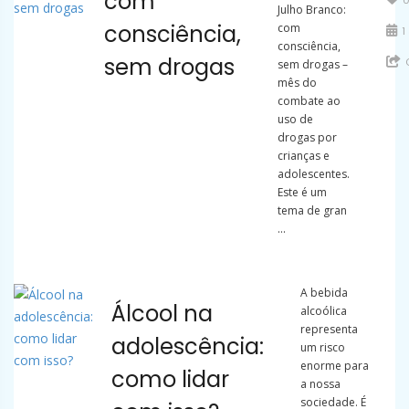
com
Julho Branco:
consciência,
com
1 
consciência,
sem drogas
sem drogas –
mês do
combate ao
uso de
drogas por
crianças e
adolescentes.
Este é um
tema de gran
...
A bebida
Álcool na
alcoólica
representa
adolescência:
um risco
enorme para
como lidar
a nossa
sociedade. É