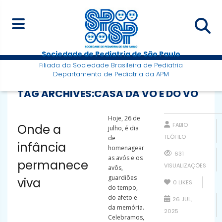
Sociedade de Pediatria de São Paulo
Filiada da Sociedade Brasileira de Pediatria
Departamento de Pediatria da APM
TAG ARCHIVES:
CASA DA VÓ E DO VÔ
Hoje, 26 de
FABIO
Onde a
julho, é dia
TEÓFILO
de
infância
homenagear
631
as avós e os
permanece
VISUALIZAÇÕES
avôs,
guardiões
viva
0
LIKES
do tempo,
do afeto e
26 JUL,
da memória.
2025
Celebramos,