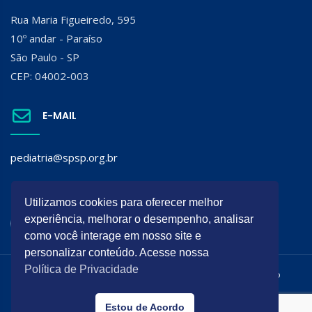
Rua Maria Figueiredo, 595
10º andar - Paraíso
São Paulo - SP
CEP: 04002-003
E-MAIL
pediatria@spsp.org.br
SIGA A SPSP:
Utilizamos cookies para oferecer melhor
experiência, melhorar o desempenho, analisar
como você interage em nosso site e
personalizar conteúdo. Acesse nossa
Política de Privacidade
Todos os direitos reservados. É permitida a reprodução do
conteúdo desta página desde que citada a origem.
Estou de Acordo
Desenvolvido por