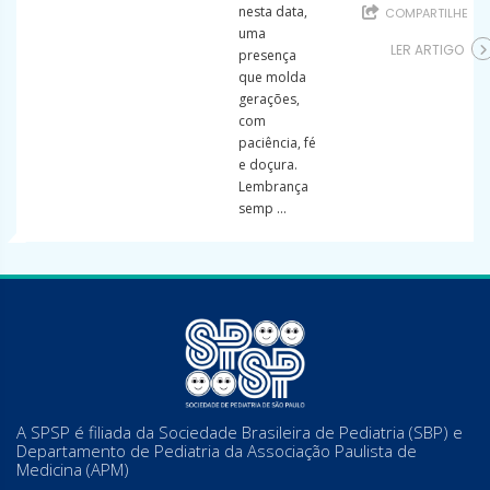
nesta data,
COMPARTILHE
uma
LER ARTIGO
presença
que molda
gerações,
com
paciência, fé
e doçura.
Lembrança
semp ...
A SPSP é filiada da Sociedade Brasileira de Pediatria (SBP) e
Departamento de Pediatria da Associação Paulista de
Medicina (APM)