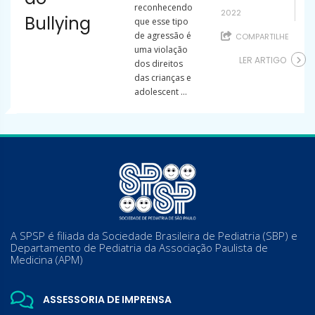
reconhecendo
2022
Bullying
que esse tipo
de agressão é
COMPARTILHE
uma violação
LER ARTIGO
dos direitos
das crianças e
adolescent ...
A SPSP é filiada da Sociedade Brasileira de Pediatria (SBP) e
Departamento de Pediatria da Associação Paulista de
Medicina (APM)
ASSESSORIA DE IMPRENSA