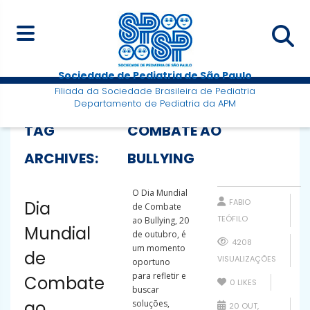
Sociedade de Pediatria de São Paulo
Filiada da Sociedade Brasileira de Pediatria
Departamento de Pediatria da APM
TAG
COMBATE AO
ARCHIVES:
BULLYING
O Dia Mundial
FABIO
Dia
de Combate
TEÓFILO
ao Bullying, 20
Mundial
de outubro, é
4208
um momento
de
VISUALIZAÇÕES
oportuno
para refletir e
Combate
0
LIKES
buscar
ao
soluções,
20 OUT,