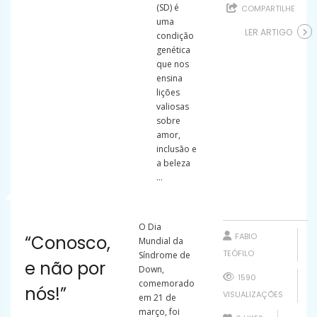
(SD) é
COMPARTILHE
uma
LER ARTIGO
condição
genética
que nos
ensina
lições
valiosas
sobre
amor,
inclusão e
a beleza
...
O Dia
FABIO
“Conosco,
Mundial da
TEÓFILO
Síndrome de
e não por
Down,
1590
comemorado
nós!”
VISUALIZAÇÕES
em 21 de
março, foi