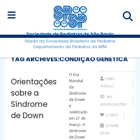
Sociedade de Pediatria de São Paulo
Filiada da Sociedade Brasileira de Pediatria
Departamento de Pediatria da APM
TAG ARCHIVES:
CONDIÇÃO GENÉTICA
O Dia
FABIO
Orientações
Mundial
TEÓFILO
da
sobre a
Síndrome
451
de Down
Síndrome
VISUALIZAÇÕES
é
celebrado
de Down
0
LIKES
em 21 de
março. A
20 MAR,
síndrome
2026
de Down