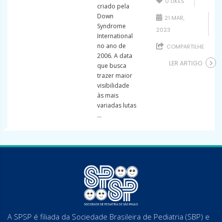
0
LIKES
criado pela
Down
21 MAR,
Syndrome
2023
International
no ano de
COMPARTILHE
2006. A data
LER ARTIGO
que busca
trazer maior
visibilidade
às mais
variadas lutas
...
A SPSP é filiada da Sociedade Brasileira de Pediatria (SBP) e