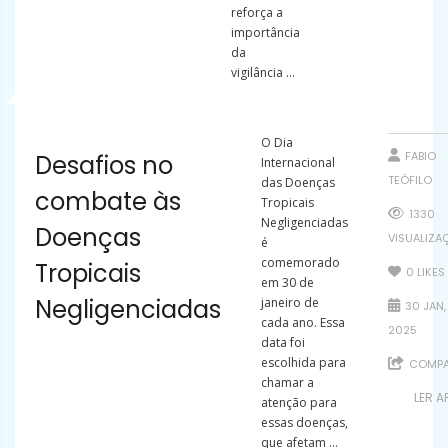
reforça a
importância
da
vigilância ...
O Dia
FABIO
Desafios no
Internacional
TEÓFILO
das Doenças
combate às
Tropicais
1330
Negligenciadas
Doenças
VISUALIZA
é
comemorado
Tropicais
0
LIKES
em 30 de
Negligenciadas
janeiro de
30 JAN,
cada ano. Essa
2025
data foi
escolhida para
COMPA
chamar a
LER A
atenção para
essas doenças,
que afetam ...