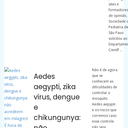
sites e
formadore
de opinião,
Sociedade 
Pediatria d
São Pauo
solicitou ao
Departame
Científ ...
Não é de agora
Aedes
que se
conhecem as
aegypti, zika
dificuldades de
controlar o
vírus, dengue
mosquito
Aedes aepypti
e
e os riscos que
chikungunya:
corremos caso
esse controle
não
não seja