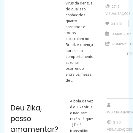
vírus da dengue,
2749
do qual são
VISUALIZAÇÕES
conhecidos
quatro
0
LIKES
sorotipos e
todos
10 MAR, 2017
cocirculam no
COMPARTILH
Brasil. A doença
apresenta
LE
comportamento
sazonal,
ocorrendo
entre os meses
de ...
A bola da vez
Deu Zika,
é o Zika vírus
PEDIATRIA@SPSP
e não sem
posso
razão. Já que:
2126
1) Ele é
amamentar?
VISUALIZAÇÕES
transmitido