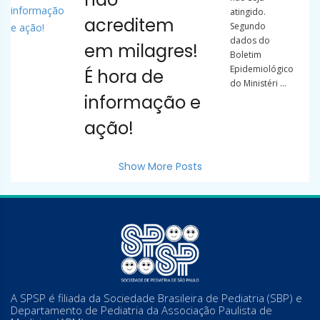
atingido.
acreditem
Segundo
dados do
em milagres!
Boletim
Epidemiológico
É hora de
do Ministéri ...
informação e
ação!
Show More Posts
A SPSP é filiada da Sociedade Brasileira de Pediatria (SBP) e
Departamento de Pediatria da Associação Paulista de