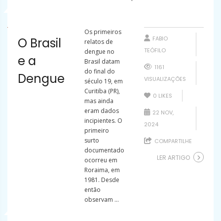
Os primeiros
FABIO
O Brasil
relatos de
TEÓFILO
dengue no
e a
Brasil datam
1161
do final do
Dengue
VISUALIZAÇÕES
século 19, em
Curitiba (PR),
0
LIKES
mas ainda
eram dados
22 NOV,
incipientes. O
2024
primeiro
surto
COMPARTILHE
documentado
LER ARTIGO
ocorreu em
Roraima, em
1981. Desde
então
observam ...