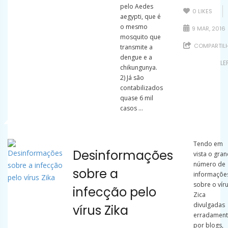
pelo Aedes
0
LIKES
aegypti, que é
o mesmo
9 MAR, 2016
mosquito que
COMPARTIL
transmite a
dengue e a
LE
chikungunya.
2) Já são
contabilizados
quase 6 mil
casos ...
Tendo em
Desinformações
vista o gra
número de
sobre a
informaçõe
sobre o vír
infecção pelo
Zica
divulgadas
vírus Zika
erradamen
por blogs,