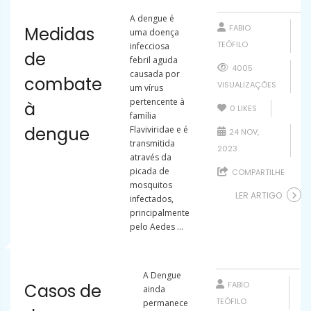
A dengue é
FABIO
Medidas
uma doença
TEÓFILO
infecciosa
de
febril aguda
4005
causada por
combate
VISUALIZAÇÕES
um vírus
pertencente à
à
0
LIKES
família
dengue
Flaviviridae e é
24 NOV,
transmitida
2023
através da
picada de
COMPARTILHE
mosquitos
LER ARTIGO
infectados,
principalmente
pelo Aedes ...
A Dengue
FABIO
Casos de
ainda
TEÓFILO
permanece