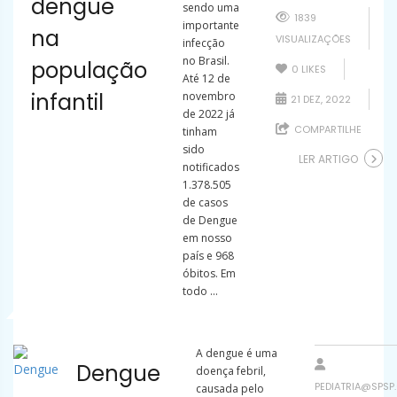
dengue
sendo uma
1839
importante
na
VISUALIZAÇÕES
infecção
no Brasil.
população
0
LIKES
Até 12 de
infantil
novembro
21 DEZ, 2022
de 2022 já
COMPARTILHE
tinham
sido
LER ARTIGO
notificados
1.378.505
de casos
de Dengue
em nosso
país e 968
óbitos. Em
todo ...
A dengue é uma
Dengue
doença febril,
PEDIATRIA@SPSP
causada pelo