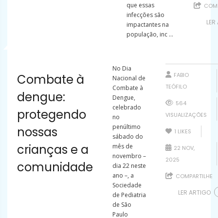
que essas
COMP
infecções são
LER
impactantes na
população, inc ...
No Dia
FABIO
Combate à
Nacional de
TEÓFILO
Combate à
dengue:
Dengue,
564
celebrado
protegendo
VISUALIZAÇÕES
no
penúltimo
nossas
1
LIKES
sábado do
crianças e a
mês de
22 NOV,
novembro –
2025
comunidade
dia 22 neste
ano –, a
COMPARTILHE
Sociedade
LER ARTIGO
de Pediatria
de São
Paulo