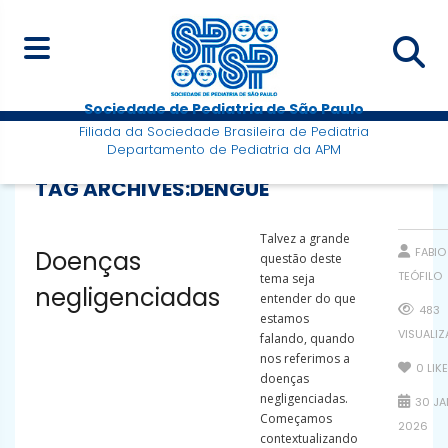
Sociedade de Pediatria de São Paulo
Filiada da Sociedade Brasileira de Pediatria
Departamento de Pediatria da APM
TAG ARCHIVES:
DENGUE
Talvez a grande
FABIO
Doenças
questão deste
TEÓFILO
tema seja
negligenciadas
entender do que
483
estamos
VISUALI
falando, quando
nos referimos a
0
LIK
doenças
negligenciadas.
30 JA
Começamos
2026
contextualizando