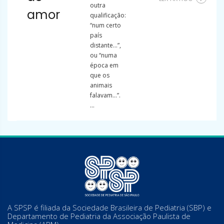
outra
amor
qualificação:
“num certo
país
distante…”,
ou “numa
época em
que os
animais
falavam…”.
...
A SPSP é filiada da Sociedade Brasileira de Pediatria (SBP) e
Departamento de Pediatria da Associação Paulista de