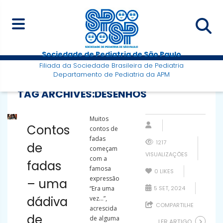
Sociedade de Pediatria de São Paulo
Filiada da Sociedade Brasileira de Pediatria
Departamento de Pediatria da APM
TAG ARCHIVES:
DESENHOS
Muitos
Contos
contos de
fadas
1217
de
começam
VISUALIZAÇÕES
com a
fadas
famosa
0
LIKES
expressão
– uma
“Era uma
5 SET, 2024
dádiva
vez…”,
COMPARTILHE
acrescida
de
de alguma
LER ARTIGO