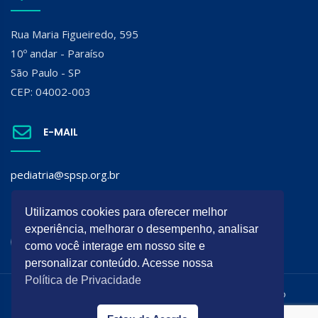
Rua Maria Figueiredo, 595
10º andar - Paraíso
São Paulo - SP
CEP: 04002-003
E-MAIL
pediatria@spsp.org.br
SIGA A SPSP:
Utilizamos cookies para oferecer melhor
experiência, melhorar o desempenho, analisar
como você interage em nosso site e
personalizar conteúdo. Acesse nossa
Política de Privacidade
Todos os direitos reservados. É permitida a reprodução do
conteúdo desta página desde que citada a origem.