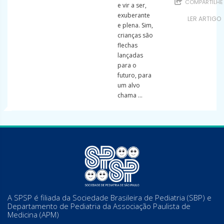
COMPARTILHE
e vir a ser,
exuberante
LER ARTIGO
e plena. Sim,
crianças são
flechas
lançadas
para o
futuro, para
um alvo
chama ...
A SPSP é filiada da Sociedade Brasileira de Pediatria (SBP) e
Departamento de Pediatria da Associação Paulista de
Medicina (APM)