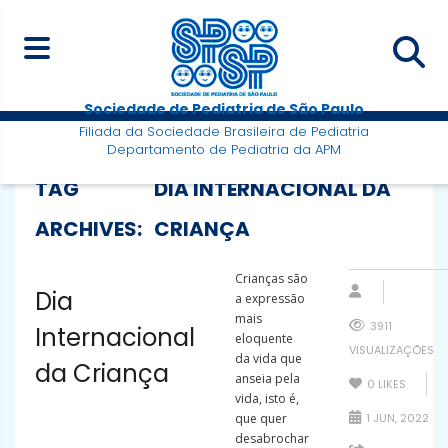
Sociedade de Pediatria de São Paulo
Filiada da Sociedade Brasileira de Pediatria
Departamento de Pediatria da APM
TAG
DIA INTERNACIONAL DA
ARCHIVES:
CRIANÇA
Crianças são
Dia
a expressão
mais
3911
Internacional
eloquente
VISUALIZAÇÕES
da vida que
da Criança
anseia pela
0
LIKES
vida, isto é,
que quer
1 JUN, 2022
desabrochar