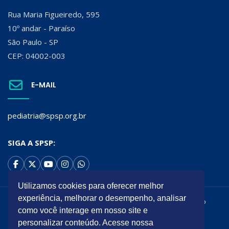
Rua Maria Figueiredo, 595
10º andar - Paraíso
São Paulo - SP
CEP: 04002-003
E-MAIL
pediatria@spsp.org.br
SIGA A SPSP:
Utilizamos cookies para oferecer melhor
experiência, melhorar o desempenho, analisar
Todos os direitos reservados. É permitida a reprodução do
como você interage em nosso site e
conteúdo desta página desde que citada a origem.
personalizar conteúdo. Acesse nossa
Desenvolvido por