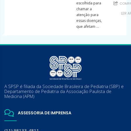
escolhida para
COMPA
chamar a
LER A
atenção para
essas doenças,
que afetam ...
A SPSP é filiada da Sociedade Brasileira de Pediatria (SBP) e
Departamento de Pediatria da Associação Paulista de
Medicina (APM)
ASSESSORIA DE IMPRENSA
(11) 98133-4811