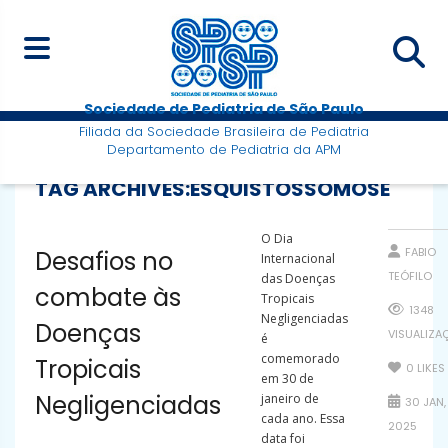
Sociedade de Pediatria de São Paulo
Filiada da Sociedade Brasileira de Pediatria
Departamento de Pediatria da APM
TAG ARCHIVES:
ESQUISTOSSOMOSE
O Dia
FABIO
Desafios no
Internacional
TEÓFILO
das Doenças
combate às
Tropicais
1348
Negligenciadas
Doenças
VISUALIZA
é
comemorado
Tropicais
0
LIKES
em 30 de
Negligenciadas
janeiro de
30 JAN,
cada ano. Essa
2025
data foi