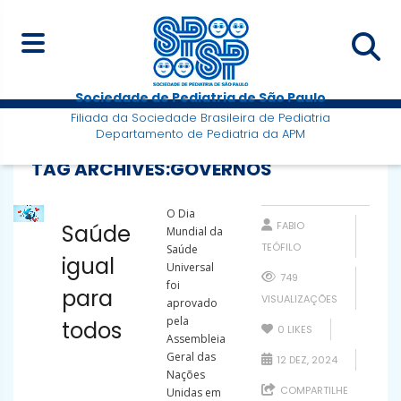
Sociedade de Pediatria de São Paulo
Filiada da Sociedade Brasileira de Pediatria
Departamento de Pediatria da APM
TAG ARCHIVES:
GOVERNOS
O Dia
FABIO
Saúde
Mundial da
TEÓFILO
Saúde
igual
Universal
749
foi
para
VISUALIZAÇÕES
aprovado
pela
todos
0
LIKES
Assembleia
Geral das
12 DEZ, 2024
Nações
COMPARTILHE
Unidas em