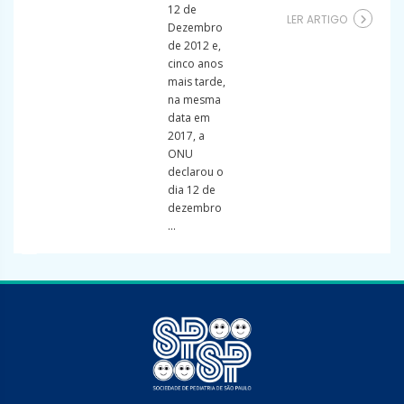
12 de
LER ARTIGO
Dezembro
de 2012 e,
cinco anos
mais tarde,
na mesma
data em
2017, a
ONU
declarou o
dia 12 de
dezembro
...