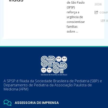
de São Paulo
2026
(SPSP)
reforça a
COMPA
urgência de
LER 
conscientizar
famílias
sobre ...
A SPSP é filiada da Sociedade Brasileira de Pediatria (SBP) e
Departamento de Pediatria da Associação Paulista de
Medicina (APM)
ASSESSORIA DE IMPRENSA