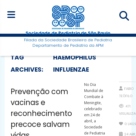
Sociedade de Pediatria de São Paulo
Filiada da Sociedade Brasileira de Pediatria
Departamento de Pediatria da APM
TAG
HAEMOPHILUS
ARCHIVES:
INFLUENZAE
No Dia
FABIO
Prevenção com
Mundial de
TEÓFILO
Combate à
vacinas e
Meningite,
471
celebrado
reconhecimento
VISUALIZ
em 24 de
abril, a
precoce salvam
0
LIKE
Sociedade
vidas
de Pediatria
24 ABR,