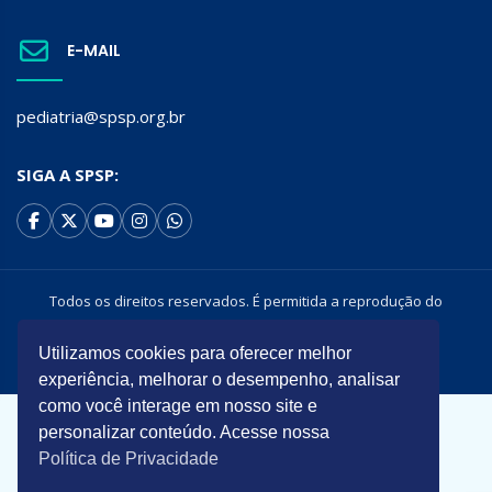
E-MAIL
pediatria@spsp.org.br
SIGA A SPSP:
Todos os direitos reservados. É permitida a reprodução do
conteúdo desta página desde que citada a origem.
Utilizamos cookies para oferecer melhor
Desenvolvido por
experiência, melhorar o desempenho, analisar
como você interage em nosso site e
personalizar conteúdo. Acesse nossa
Política de Privacidade