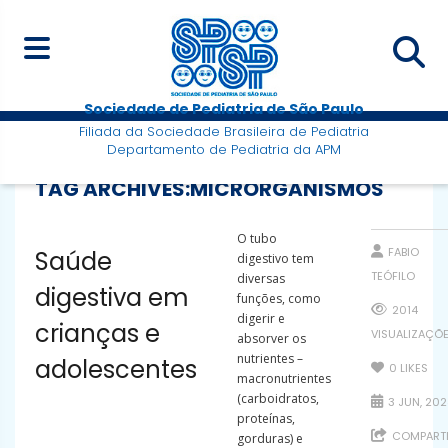
Sociedade de Pediatria de São Paulo
Filiada da Sociedade Brasileira de Pediatria
Departamento de Pediatria da APM
TAG ARCHIVES:
MICRORGANISMOS
O tubo
FABIO
Saúde
digestivo tem
TEÓFILO
diversas
digestiva em
funções, como
2014
digerir e
crianças e
VISUALIZAÇÕ
absorver os
nutrientes –
adolescentes
0
LIKES
macronutrientes
(carboidratos,
3 JUN, 202
proteínas,
COMPARTI
gorduras) e