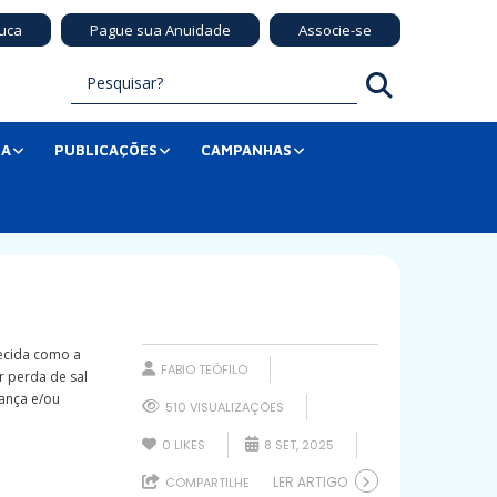
uca
Pague sua Anuidade
Associe-se
SA
PUBLICAÇÕES
CAMPANHAS
hecida como a
FABIO TEÓFILO
r perda de sal
iança e/ou
510 VISUALIZAÇÕES
0
LIKES
8 SET, 2025
LER ARTIGO
COMPARTILHE