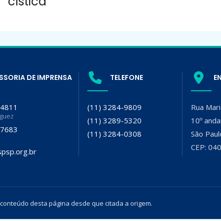
cística
SSORIA DE IMPRENSA
TELEFONE
E
-4811
(11) 3284-9809
Rua Mari
iguez
(11) 3289-5320
10º anda
-7683
(11) 3284-0308
São Paul
CEP: 04
psp.org.br
 conteúdo desta página desde que citada a origem.