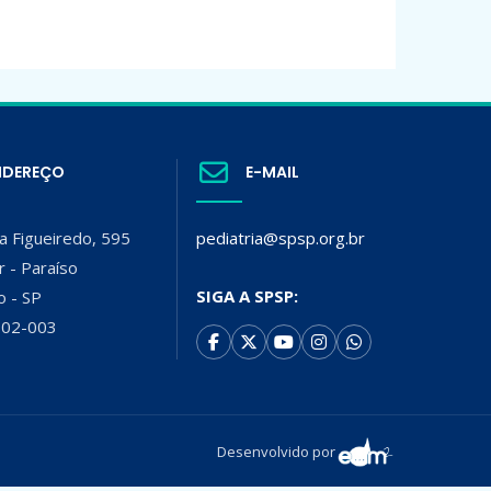
NDEREÇO
E-MAIL
a Figueiredo, 595
pediatria@spsp.org.br
r - Paraíso
SIGA A SPSP:
o - SP
002-003
Desenvolvido por