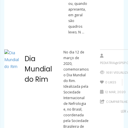
ou, quando
apresenta,
em geral
são
quadros
leves. N ...
No dia 12 de
Dia
março de
PEDIATRIA@SPSP.
2020,
Mundial
comemoramos
1691 VISUALI
o Dia Mundial
do Rim
do Rim.
0
LIKES
Idealizada pela
Sociedade
12 MAR, 2020
Internacional
COMPARTILHE
de Nefrologia
e, no Brasil,
LER
coordenada
pela Sociedade
Brasileira de