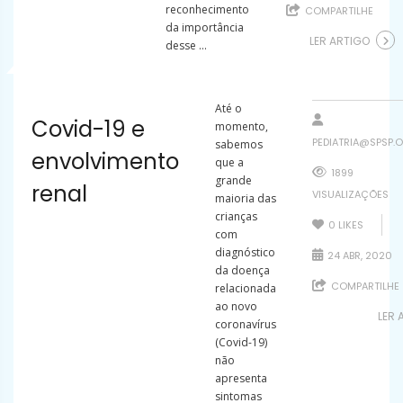
reconhecimento
COMPARTILHE
da importância
LER ARTIGO
desse ...
Até o
Covid-19 e
momento,
PEDIATRIA@SPSP.O
sabemos
envolvimento
que a
1899
grande
renal
VISUALIZAÇÕES
maioria das
crianças
0
LIKES
com
diagnóstico
24 ABR, 2020
da doença
COMPARTILHE
relacionada
ao novo
LER 
coronavírus
(Covid-19)
não
apresenta
sintomas