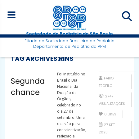
Sociedade de Pediatria de São Paulo
Filiada da Sociedade Brasileira de Pediatria
Departamento de Pediatria da APM
TAG ARCHIVES:
RINS
Foi instituído no
FABIO
Segunda
Brasil o Dia
TEÓFILO
Nacional da
chance
Doação de
2747
Órgãos,
VISUALIZAÇÕES
celebrado no
dia 27 de
0
LIKES
setembro. Uma
ocasião para
27 SET,
conscientização,
2023
reflexão e