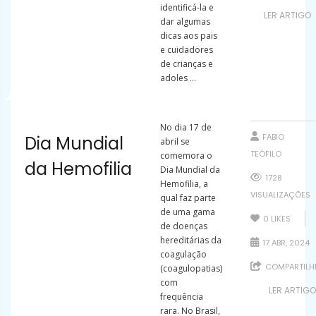
identificá-la e
LER ARTIGO
dar algumas
dicas aos pais
e cuidadores
de crianças e
adoles ...
No dia 17 de
FABIO
Dia Mundial
abril se
TEÓFILO
comemora o
da Hemofilia
Dia Mundial da
1728
Hemofilia, a
VISUALIZAÇÕES
qual faz parte
de uma gama
0
LIKES
de doenças
hereditárias da
17 ABR, 2024
coagulação
COMPARTILH
(coagulopatias)
com
LER ARTIGO
frequência
rara. No Brasil,