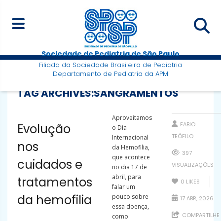
Sociedade de Pediatria de São Paulo
Filiada da Sociedade Brasileira de Pediatria
Departamento de Pediatria da APM
TAG ARCHIVES:
SANGRAMENTOS
Aproveitamos
FABIO
Evolução
o Dia
TEÓFILO
Internacional
nos
da Hemofilia,
397
que acontece
cuidados e
VISUALIZAÇÕES
no dia 17 de
abril, para
tratamentos
0
LIKES
falar um
da hemofilia
pouco sobre
17 ABR, 2026
essa doença,
COMPARTILHE
como