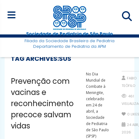
Sociedade de Pediatria de São Paulo
Filiada da Sociedade Brasileira de Pediatria
Departamento de Pediatria da APM
TAG ARCHIVES:
SUS
No Dia
FABIO
Prevenção com
Mundial de
TEÓFILO
Combate à
vacinas e
Meningite,
461
celebrado
reconhecimento
VISUALIZ
em 24 de
abril, a
precoce salvam
0
LIKE
Sociedade
vidas
de Pediatria
24 ABR,
de São Paulo
2026
(SPSP)