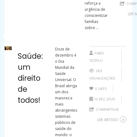
reforça a
COMPA
urgência de
LER 
conscientizar
famílias
sobre ...
Doze de
FABIO
Saúde:
dezembro é
TEÓFILO
o Dia
um
Mundial da
383
Saúde
direito
VISUALIZAÇÕES
Universal. O
Brasil abriga
de
0
LIKES
um dos
todos!
maiores e
12 DEZ, 2025
mais
COMPARTILHE
abrangentes
sistemas
LER ARTIGO
públicos de
saúde do
mundo: o