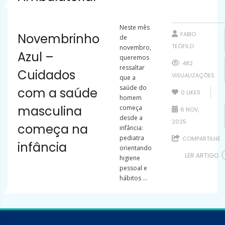
Neste mês
FABIO
Novembrinho
de
TEÓFILO
novembro,
Azul –
queremos
482
ressaltar
Cuidados
VISUALIZAÇÕES
que a
saúde do
com a saúde
0
LIKES
homem
masculina
começa
6 NOV,
desde a
2025
começa na
infância:
pediatra
COMPARTILHE
infância
orientando
LER ARTIGO
higiene
pessoal e
hábitos ...