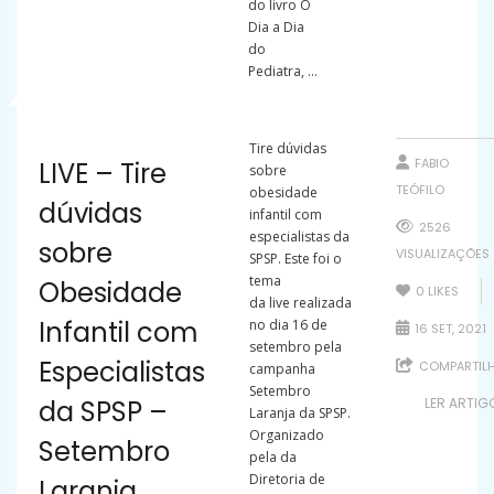
do livro O
Dia a Dia
do
Pediatra, ...
Tire dúvidas
FABIO
LIVE – Tire
sobre
TEÓFILO
obesidade
dúvidas
infantil com
2526
especialistas da
sobre
VISUALIZAÇÕES
SPSP. Este foi o
tema
Obesidade
0
LIKES
da live realizada
Infantil com
no dia 16 de
16 SET, 2021
setembro pela
Especialistas
COMPARTIL
campanha
Setembro
da SPSP –
LER ARTIG
Laranja da SPSP.
Organizado
Setembro
pela da
Diretoria de
Laranja