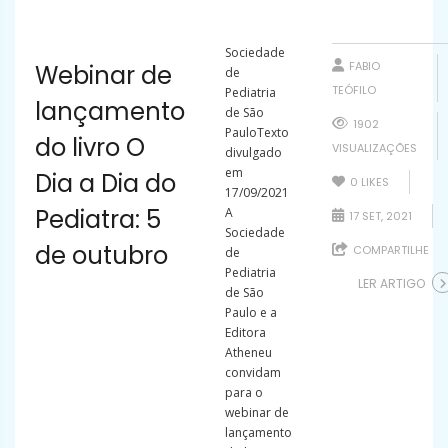
Sociedade
FABIO
Webinar de
de
TEÓFILO
Pediatria
lançamento
de São
1902
PauloTexto
do livro O
VISUALIZAÇÕES
divulgado
em
Dia a Dia do
0
LIKES
17/09/2021
Pediatra: 5
A
17 SET, 2021
Sociedade
de outubro
COMPARTILHE
de
Pediatria
LER ARTIGO
de São
Paulo e a
Editora
Atheneu
convidam
para o
webinar de
lançamento