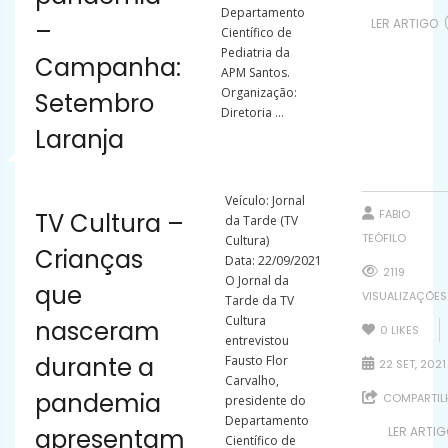
Departamento
–
LER ARTIGO
Científico de
Pediatria da
Campanha:
APM Santos.
Organização:
Setembro
Diretoria ...
Laranja
Veículo: Jornal
FABIO
TV Cultura –
da Tarde (TV
TEÓFILO
Cultura)
Crianças
Data: 22/09/2021
2119
O Jornal da
que
VISUALIZAÇÕES
Tarde da TV
Cultura
nasceram
0
LIKES
entrevistou
durante a
Fausto Flor
22 SET, 2021
Carvalho,
pandemia
COMPARTIL
presidente do
Departamento
apresentam
LER ARTI
Científico de