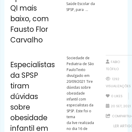
Saúde Escolar da
QI mais
SPSP, para ...
baixo, com
Fausto Flor
Carvalho
Sociedade de
FABIO
Especialistas
Pediatria de São
TEÓFILO
PauloTexto
da SPSP
divulgado em
1292
20/09/2021 Tire
tiram
VISUALIZAÇÕES
dúvidas sobre
obesidade
dúvidas
0
LIKES
infantil com
sobre
especialistas da
20 SET, 2021
SPSP. Este foi o
obesidade
COMPARTIL
tema
da live realizada
infantil em
LER ARTIG
no dia 16 de