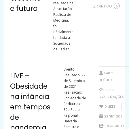
realizada na
e futuro
LER ARTIGO
Associação
Paulista de
Medicina,
foi
oficialmente
fundada a
Sociedade
de Pediat ...
Evento
FABIO
LIVE –
Realizado: 22
TEÓFILO
de Setembro
Obesidade
de 2021
2256
Realização:
na infância
VISUALIZAÇÕES
Sociedade de
Pediatria de
em tempos
0
LIKES
São Paulo –
de
Regional
22 SET, 2021
Baixada
pandemia
COMPARTILHE
Santista e