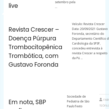
setembro pela
live
...
Veículo: Revista Crescer
Revista Crescer –
Data: 20/09/2021 Gustavo
Foronda, secretário do
Doença Púrpura
Departamento Científico d
Cardiologia da SPSP,
Trombocitopênica
concedeu entrevista à
revista Crescer a respeito
Trombótica, com
da Pú ...
Gustavo Foronda
Sociedade de
FAB
Em nota, SBP
Pediatria de São
TEÓFIL
PauloTexto