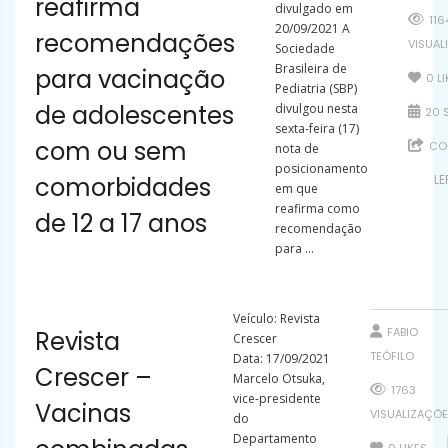
reafirma
divulgado em
116
20/09/2021 A
recomendações
VISUAL
Sociedade
Brasileira de
para vacinação
0
L
Pediatria (SBP)
de adolescentes
divulgou nesta
20 S
sexta-feira (17)
com ou sem
COM
nota de
posicionamento
comorbidades
LE
em que
reafirma como
de 12 a 17 anos
recomendação
para ...
Veículo: Revista
FABIO
Revista
Crescer
TEÓFILO
Data: 17/09/2021
Crescer –
Marcelo Otsuka,
1763
vice-presidente
Vacinas
VISUALIZAÇÕ
do
Departamento