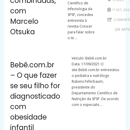
combinadas,
0
LIKES
Científico de
com
Infectologia da
17 SET, 202
SPSP, concedeu
Marcelo
COMPARTI
entrevista à
revista Crescer
Otsuka
LER ART
para falar sobre
o te ...
Veículo: Bebê.com.br
Bebê.com.br
Data: 17/09/2021 O
site Bebê.com.br entrevistou
– O que fazer
o pediatra e nutrólogo
Rubens Feferbaum,
se seu filho for
presidente do
Departamento Científico de
diagnosticado
Nutrição da SPSP. De acordo
com
com o especialis ...
obesidade
infantil