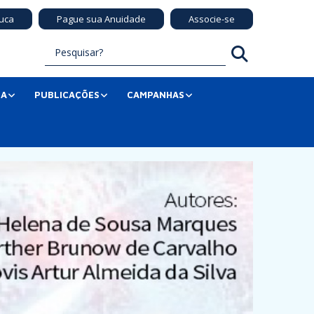
uca
Pague sua Anuidade
Associe-se
SA
PUBLICAÇÕES
CAMPANHAS