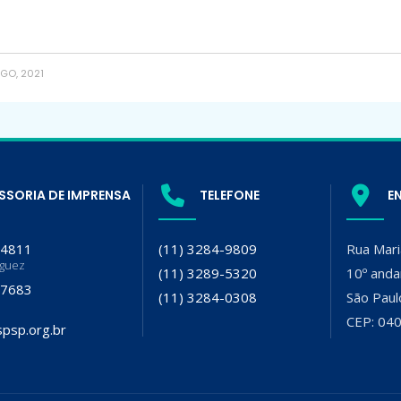
GO, 2021
SSORIA DE IMPRENSA
TELEFONE
E
-4811
(11) 3284-9809
Rua Mari
iguez
(11) 3289-5320
10º anda
-7683
(11) 3284-0308
São Paul
CEP: 04
psp.org.br