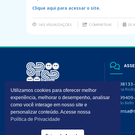
Clique aqui para acessar o site.
1413 VISUALIZAÇÕES
COMPARTILHE
25 A
ASSE
(11) 98133
Luciana Rodr
Utilizamos cookies para oferecer melhor
A SPSP é filiada da Sociedade
(11) 99409
experiência, melhorar o desempenho, analisar
Brasileira de Pediatria (SBP) e
Flavia lo Bello
Departamento de Pediatria da
como você interage em nosso site e
Associação Paulista de Medicina
imprensa@s
personalizar conteúdo. Acesse nossa
(APM)
Política de Privacidade