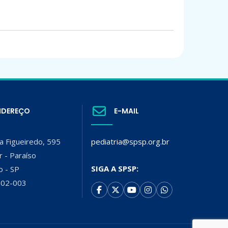
NDEREÇO
E-MAIL
a Figueiredo, 595
pediatria@spsp.org.br
r - Paraíso
SIGA A SPSP:
o - SP
002-003