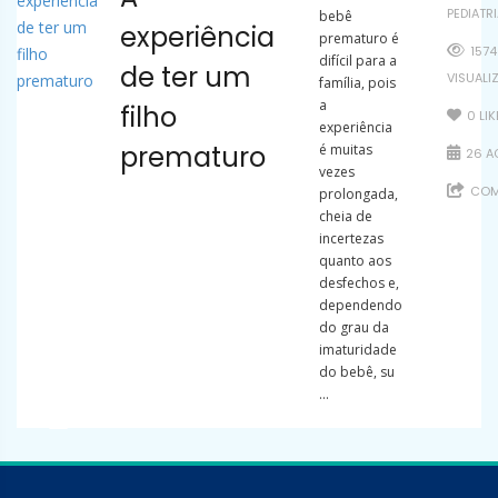
PEDIATR
bebê
experiência
prematuro é
1574
difícil para a
de ter um
VISUALI
família, pois
a
filho
0
LIK
experiência
prematuro
é muitas
26 A
vezes
COM
prolongada,
cheia de
incertezas
quanto aos
desfechos e,
dependendo
do grau da
imaturidade
do bebê, su
...