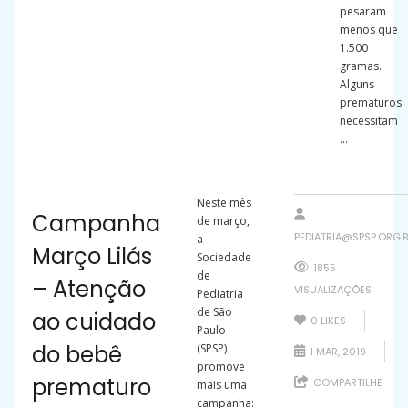
pesaram
menos que
1.500
gramas.
Alguns
prematuros
necessitam
...
Neste mês
Campanha
de março,
PEDIATRIA@SPSP.ORG.
a
Março Lilás
Sociedade
1855
de
– Atenção
VISUALIZAÇÕES
Pediatria
de São
ao cuidado
0
LIKES
Paulo
do bebê
(SPSP)
1 MAR, 2019
promove
prematuro
COMPARTILHE
mais uma
campanha: