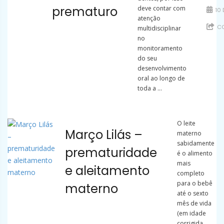
prematuro
deve contar com
10 
atenção
CO
multidisciplinar
no
monitoramento
do seu
desenvolvimento
oral ao longo de
toda a ...
O leite
Março Lilás –
materno
sabidamente
prematuridade
é o alimento
mais
e aleitamento
completo
para o bebê
materno
até o sexto
mês de vida
(em idade
corrigida