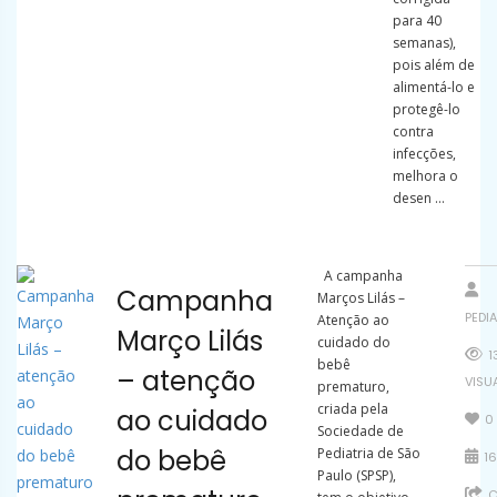
para 40
semanas),
pois além de
alimentá-lo e
protegê-lo
contra
infecções,
melhora o
desen ...
A campanha
Campanha
Marços Lilás –
PEDI
Atenção ao
Março Lilás
cuidado do
1
bebê
– atenção
VISU
prematuro,
criada pela
ao cuidado
0
Sociedade de
do bebê
Pediatria de São
16
Paulo (SPSP),
C