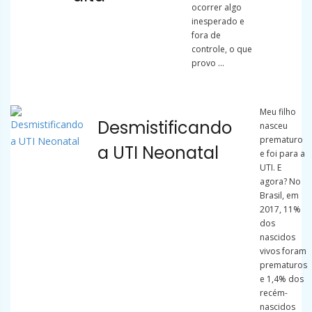
ocorrer algo
inesperado e
fora de
controle, o que
provo ...
Meu filho
Desmistificando
nasceu
prematuro
a UTI Neonatal
e foi para a
UTI. E
agora? No
Brasil, em
2017, 11%
dos
nascidos
vivos foram
prematuros
e 1,4% dos
recém-
nascidos