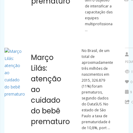
prematuro
tem o objetivo
de intensificar a
capacitação das
equipes
multiprofissiona
...
No Brasil, de um
Março
total de
PEDI
aproximadamente
Lilás:
três milhões de
1
nascimentos em
atenção
2015, 326.879
0
(11%) foram
ao
prematuros,
9 
cuidado
segundo dados
C
do DataSUS. No
do bebê
estado de São
Paulo a taxa de
prematuro
prematuridade é
de 10,8%, port ...