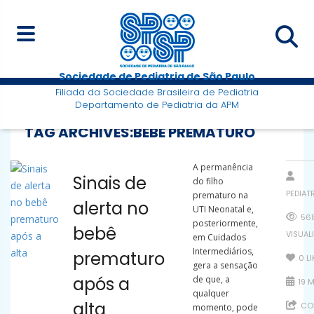
Sociedade de Pediatria de São Paulo
Filiada da Sociedade Brasileira de Pediatria
Departamento de Pediatria da APM
TAG ARCHIVES:
BEBÊ PREMATURO
A permanência
Sinais de
do filho
PEDIAT
prematuro na
alerta no
UTI Neonatal e,
56
posteriormente,
bebê
VISUAL
em Cuidados
Intermediários,
prematuro
0
L
gera a sensação
após a
de que, a
19 M
qualquer
alta
COM
momento, pode