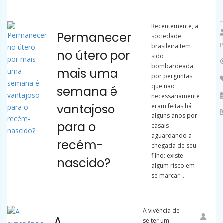
Recentemente, a
Permanecer
sociedade
P
brasileira tem
no útero por
sido
bombardeada
mais uma
por perguntas
que não
semana é
necessariamente
vantajoso
eram feitas há
alguns anos por
para o
casais
aguardando a
recém-
chegada de seu
filho: existe
nascido?
algum risco em
se marcar ...
A vivência de
A
se ter um