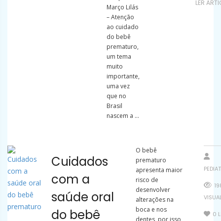
LER ART
Março Lilás
– Atenção
ao cuidado
do bebê
prematuro,
um tema
muito
importante,
uma vez
que no
Brasil
nascem a ...
O bebê
Cuidados
prematuro
PEDIA
apresenta maior
com a
risco de
19
desenvolver
saúde oral
VISUA
alterações na
boca e nos
do bebê
0
L
dentes, por isso