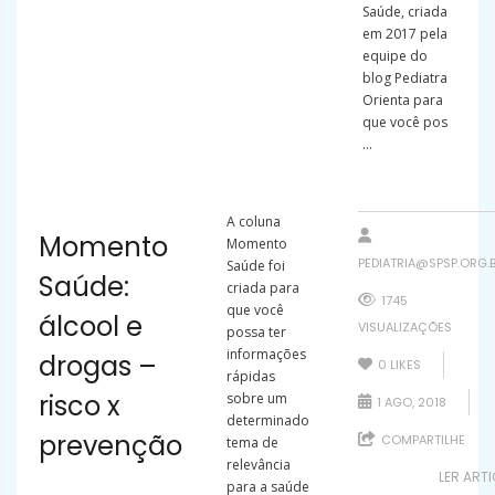
Saúde, criada
em 2017 pela
equipe do
blog Pediatra
Orienta para
que você pos
...
A coluna
Momento
Momento
PEDIATRIA@SPSP.ORG.
Saúde foi
Saúde:
criada para
1745
que você
álcool e
VISUALIZAÇÕES
possa ter
informações
drogas –
0
LIKES
rápidas
risco x
sobre um
1 AGO, 2018
determinado
prevenção
COMPARTILHE
tema de
relevância
LER ART
para a saúde