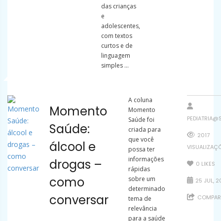
das crianças
e
adolescentes,
com textos
curtos e de
linguagem
simples ...
A coluna
Momento
Momento
PEDIATRIA@
Saúde foi
Saúde:
criada para
2017
que você
álcool e
VISUALIZAÇ
possa ter
informações
drogas –
0
LIKES
rápidas
como
sobre um
25 JUL, 2
determinado
conversar
COMPART
tema de
relevância
para a saúde