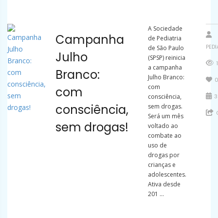
A Sociedade
Campanha
de Pediatria
PED
de São Paulo
Julho
(SPSP) reinicia
1
a campanha
Branco:
Julho Branco:
com
com
consciência,
3
consciência,
sem drogas.
Será um mês
sem drogas!
voltado ao
combate ao
uso de
drogas por
crianças e
adolescentes.
Ativa desde
201 ...