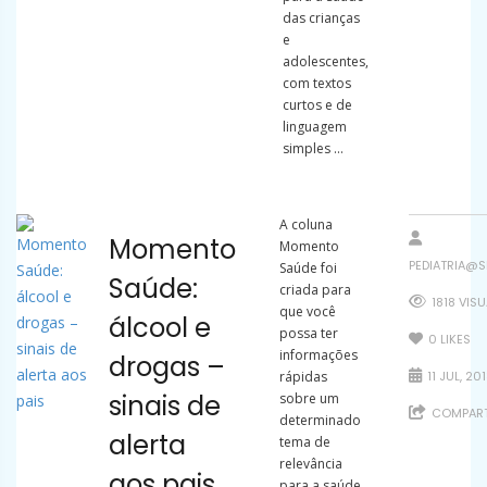
das crianças
e
adolescentes,
com textos
curtos e de
linguagem
simples ...
A coluna
Momento
Momento
PEDIATRIA@S
Saúde foi
Saúde:
criada para
1818 VIS
que você
álcool e
possa ter
0
LIKES
informações
drogas –
rápidas
11 JUL, 20
sinais de
sobre um
COMPART
determinado
alerta
tema de
relevância
aos pais
para a saúde