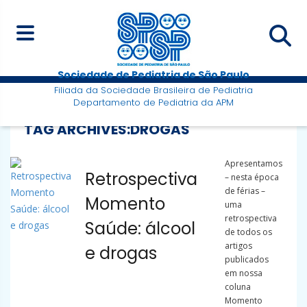
Sociedade de Pediatria de São Paulo
Filiada da Sociedade Brasileira de Pediatria
Departamento de Pediatria da APM
TAG ARCHIVES:
DROGAS
Apresentamos
Retrospectiva
– nesta época
de férias –
Momento
uma
retrospectiva
Saúde: álcool
de todos os
artigos
e drogas
publicados
em nossa
coluna
Momento