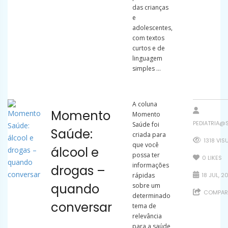
das crianças
e
adolescentes,
com textos
curtos e de
linguagem
simples ...
A coluna
Momento
Momento
PEDIATRIA@
Saúde foi
Saúde:
criada para
1318 VIS
que você
álcool e
possa ter
0
LIKES
informações
drogas –
rápidas
18 JUL, 2
quando
sobre um
COMPART
determinado
conversar
tema de
relevância
para a saúde