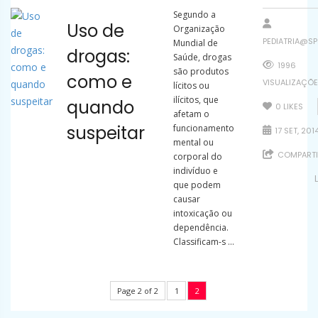
Segundo a
Uso de
Organização
PEDIATRIA@SP
Mundial de
drogas:
Saúde, drogas
1996
são produtos
como e
VISUALIZAÇÕ
lícitos ou
ilícitos, que
quando
0
LIKES
afetam o
suspeitar
funcionamento
17 SET, 201
mental ou
COMPARTI
corporal do
indivíduo e
que podem
causar
intoxicação ou
dependência.
Classificam-s ...
Page 2 of 2
1
2