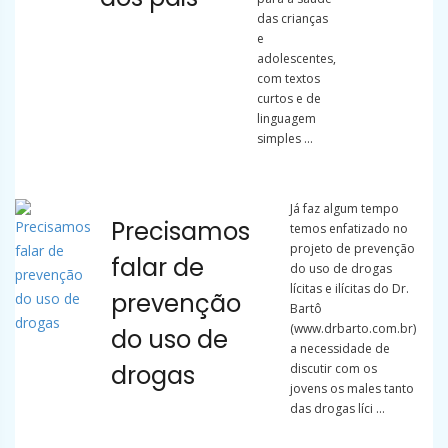
das crianças
e
adolescentes,
com textos
curtos e de
linguagem
simples ...
Já faz algum tempo
Precisamos
temos enfatizado no
projeto de prevenção
falar de
do uso de drogas
lícitas e ilícitas do Dr.
prevenção
Bartô
(www.drbarto.com.br)
do uso de
a necessidade de
drogas
discutir com os
jovens os males tanto
das drogas líci ...