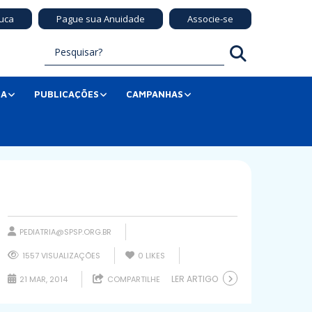
uca
Pague sua Anuidade
Associe-se
SA
PUBLICAÇÕES
CAMPANHAS
PEDIATRIA@SPSP.ORG.BR
1557 VISUALIZAÇÕES
0
LIKES
LER ARTIGO
21 MAR, 2014
COMPARTILHE