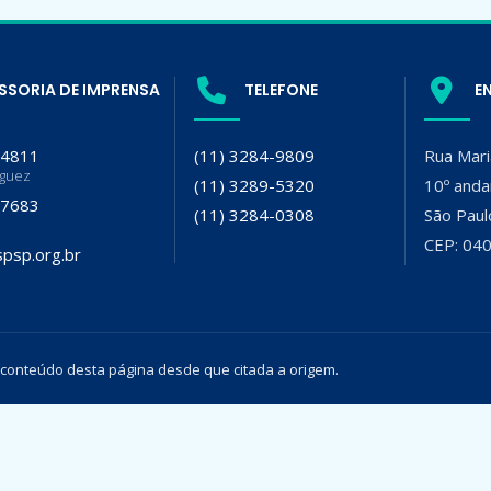
SSORIA DE IMPRENSA
TELEFONE
E
-4811
(11) 3284-9809
Rua Mari
iguez
(11) 3289-5320
10º anda
-7683
(11) 3284-0308
São Paul
CEP: 04
psp.org.br
 conteúdo desta página desde que citada a origem.