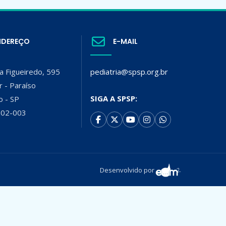
NDEREÇO
E-MAIL
a Figueiredo, 595
pediatria@spsp.org.br
r - Paraíso
SIGA A SPSP:
o - SP
002-003
Desenvolvido por