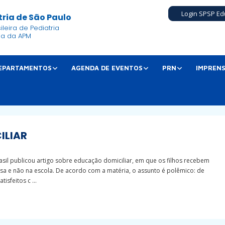
Login SPSP Ed
ria de São Paulo
leira de Pediatria
ia da APM
EPARTAMENTOS
AGENDA DE EVENTOS
PRN
IMPREN
ILIAR
asil publicou artigo sobre educação domiciliar, em que os filhos recebem
a e não na escola. De acordo com a matéria, o assunto é polêmico: de
tisfeitos c ...