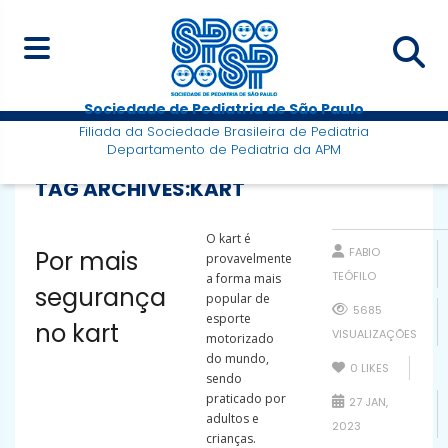
Sociedade de Pediatria de São Paulo
Filiada da Sociedade Brasileira de Pediatria
Departamento de Pediatria da APM
TAG ARCHIVES:
KART
O kart é
FABIO
Por mais
provavelmente
TEÓFILO
a forma mais
segurança
popular de
5685
esporte
no kart
VISUALIZAÇÕES
motorizado
do mundo,
0
LIKES
sendo
praticado por
27 JAN,
adultos e
2023
crianças.