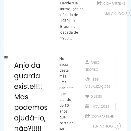
Desde sua
COMPARTILHE
introdução na
LER ARTIGO
década de
1950 (no
Brasil, na
década de
1960 ...
No
FABIO
Anjo da
início
TEÓFILO
deste
guarda
mês,
1895
uma
existe!!!!
VISUALIZAÇÕES
paciente
que
Mas
0
LIKES
atendo,
podemos
de 10
1 NOV, 2022
anos,
ajudá-lo,
COMPARTILHE
que
corre de
não?!!!!!
LER ARTIGO
kart,