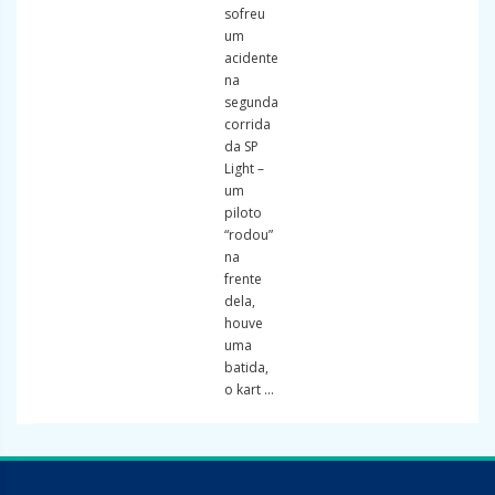
sofreu
um
acidente
na
segunda
corrida
da SP
Light –
um
piloto
“rodou”
na
frente
dela,
houve
uma
batida,
o kart ...