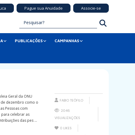
uca
Pague sua Anuidade
Associe-se
SA
PUBLICAÇÕES
CAMPANHAS
bleia Geral da ONU
FABIO TEÓFILO
3 de dezembro como o
 das Pessoas com
2046
a para celebrar as
VISUALIZAÇÕES
ntribuições das pes ...
0
LIKES