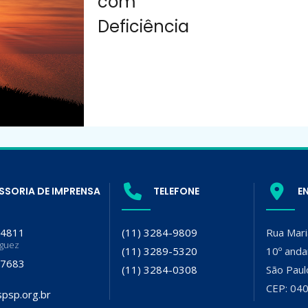
com
Deficiência
SSORIA DE IMPRENSA
TELEFONE
E
-4811
(11) 3284-9809
Rua Mari
iguez
(11) 3289-5320
10º anda
-7683
(11) 3284-0308
São Paul
CEP: 04
psp.org.br