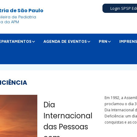
Login SPSP Ed
ria de São Paulo
leira de Pediatria
ia da APM
EPARTAMENTOS
AGENDA DE EVENTOS
PRN
IMPREN
ICIÊNCIA
Em 1992, a Assem
Dia
proclamou o dia 
Dia Internacional
Internacional
Deficiência: um di
conquistas e as co
das Pessoas