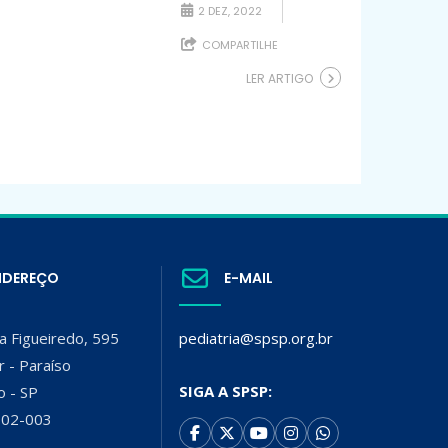
2 DEZ, 2022
COMPARTILHE
LER ARTIGO
NDEREÇO
E-MAIL
a Figueiredo, 595
pediatria@spsp.org.br
r - Paraíso
SIGA A SPSP:
o - SP
002-003