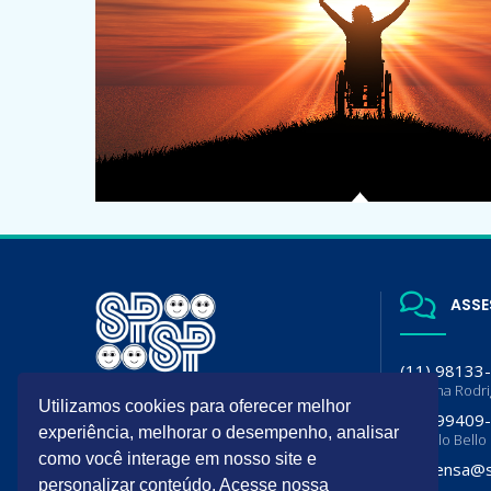
ASSE
(11) 98133
Luciana Rodr
A SPSP é filiada da Sociedade
Utilizamos cookies para oferecer melhor
(11) 99409
Brasileira de Pediatria (SBP) e
experiência, melhorar o desempenho, analisar
Flavia lo Bello
Departamento de Pediatria da
como você interage em nosso site e
Associação Paulista de Medicina
imprensa@s
(APM)
personalizar conteúdo. Acesse nossa